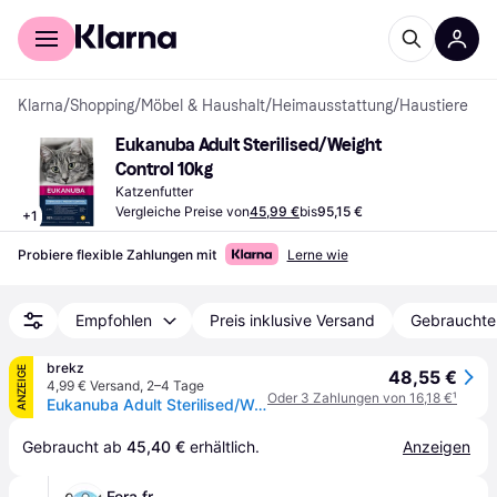
Für Shopper
Für Händler
Klarna
/
Shopping
/
Möbel & Haushalt
/
Heimausstattung
/
Haustiere
Eukanuba Adult Sterilised/Weight 
Control 10kg
Katzenfutter
Vergleiche Preise von
45,99 €
bis
95,15 €
+
1
Probiere flexible Zahlungen mit
Lerne wie
Empfohlen
Preis inklusive Versand
Gebrauchte
brekz
ANZEIGE
48,55 €
4,99 € Versand
,
2–4 Tage
Oder 3 Zahlungen von 16,18 €
¹
Eukanuba Adult Sterilised/Weight Control Huhn Katzenfutter 10 kg
Gebraucht ab 
45,40 €
 erhältlich.
Anzeigen
Fera.fr