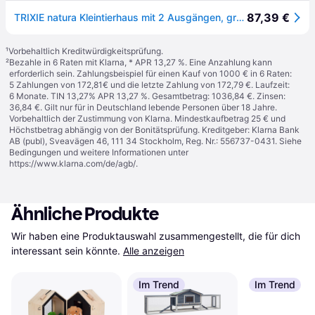
87,39 €
TRIXIE natura Kleintierhaus mit 2 Ausgängen, grau/weiß | 70 x 43 x 45 cm
¹
Vorbehaltlich Kreditwürdigkeitsprüfung.
²
Bezahle in 6 Raten mit Klarna, * APR 13,27 %. Eine Anzahlung kann
erforderlich sein. Zahlungsbeispiel für einen Kauf von 1000 € in 6 Raten:
5 Zahlungen von 172,81€ und die letzte Zahlung von 172,79 €. Laufzeit:
6 Monate. TIN 13,27% APR 13,27 %. Gesamtbetrag: 1036,84 €. Zinsen:
36,84 €. Gilt nur für in Deutschland lebende Personen über 18 Jahre.
Vorbehaltlich der Zustimmung von Klarna. Mindestkaufbetrag 25 € und
Höchstbetrag abhängig von der Bonitätsprüfung. Kreditgeber: Klarna Bank
AB (publ), Sveavägen 46, 111 34 Stockholm, Reg. Nr.: 556737-0431. Siehe
Bedingungen und weitere Informationen unter
https://www.klarna.com/de/agb/
.
Ähnliche Produkte
Wir haben eine Produktauswahl zusammengestellt, die für dich 
interessant sein könnte.
Alle anzeigen
Im Trend
Im Trend