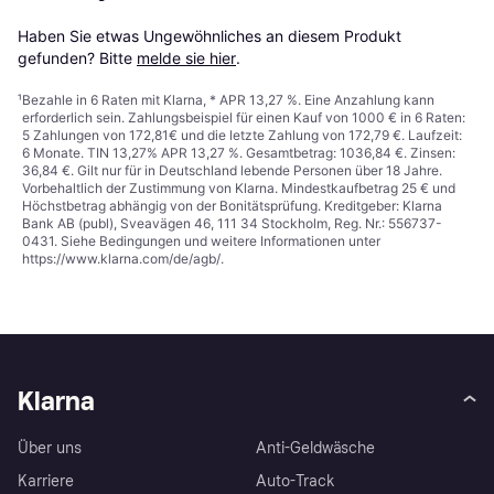
Haben Sie etwas Ungewöhnliches an diesem Produkt 
gefunden? Bitte 
melde sie hier
.
¹
Bezahle in 6 Raten mit Klarna, * APR 13,27 %. Eine Anzahlung kann
erforderlich sein. Zahlungsbeispiel für einen Kauf von 1000 € in 6 Raten:
5 Zahlungen von 172,81€ und die letzte Zahlung von 172,79 €. Laufzeit:
6 Monate. TIN 13,27% APR 13,27 %. Gesamtbetrag: 1036,84 €. Zinsen:
36,84 €. Gilt nur für in Deutschland lebende Personen über 18 Jahre.
Vorbehaltlich der Zustimmung von Klarna. Mindestkaufbetrag 25 € und
Höchstbetrag abhängig von der Bonitätsprüfung. Kreditgeber: Klarna
Bank AB (publ), Sveavägen 46, 111 34 Stockholm, Reg. Nr.: 556737-
0431. Siehe Bedingungen und weitere Informationen unter
https://www.klarna.com/de/agb/
.
Klarna
Über uns
Anti-Geldwäsche
Karriere
Auto-Track