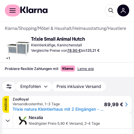
Für Shopper
Für Händler
Klarna
/
Shopping
/
Möbel & Haushalt
/
Heimausstattung
/
Haustiere
Trixie Small Animal Hutch
Kleintierkäfige, Kaninchenstall
Vergleiche Preise von
78,90 €
bis
125,21 €
+
1
Probiere flexible Zahlungen mit
Lerne wie
Empfohlen
Preis inklusive Versand
ZooRoyal
ANZEIGE
89,99 €
Versandkostenfrei
,
1–3 Tage
Trixie natura Kleintierhaus mit 2 Eingängen - grau/weiß
Nexalia
·
Niedrigster Preis
5,90 € Versand
,
2–4 Tage