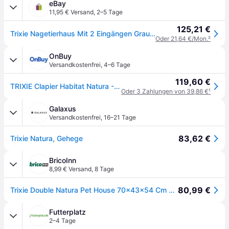
eBay
11,95 € Versand
,
2–5 Tage
125,21 €
Trixie Nagetierhaus Mit 2 Eingängen Grauweiß
Oder 21,64 €/Mon.
²
OnBuy
Versandkostenfrei
,
4–6 Tage
119,60 €
TRIXIE Clapier Habitat Natura - 70 x 43 x 45 cm - Mit zwei Eingängen - Weiß und Grau - Für Kaninchen
Oder 3 Zahlungen von 39,86 €
¹
Galaxus
Versandkostenfrei
,
16–21 Tage
83,62 €
Trixie Natura, Gehege
BricoInn
8,99 € Versand
,
8 Tage
80,99 €
Trixie Double Natura Pet House 70x43x54 Cm Weiß
Futterplatz
2–4 Tage