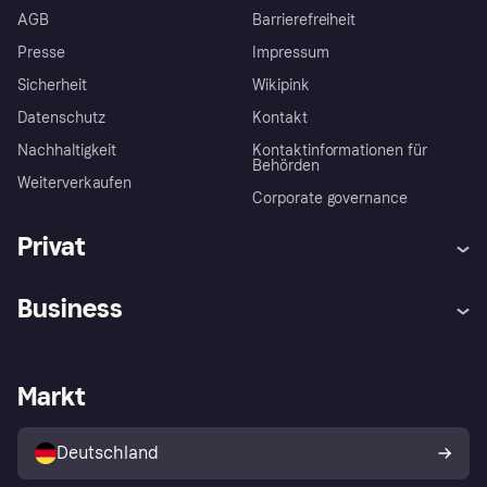
AGB
Barrierefreiheit
Presse
Impressum
Sicherheit
Wikipink
Datenschutz
Kontakt
Nachhaltigkeit
Kontaktinformationen für
Behörden
Weiterverkaufen
Corporate governance
Privat
Hilfe
Beschwerden
Business
Einloggen
Sicher shoppen mit Klarna
Händlersupport
Entwicklerseite
Mit Klarna einkaufen
Festgeld
Händlerportal
Betriebsstatus
Markt
Klarna App
Datenschutzeinstellungen
Mit Klarna verkaufen
Plattformen und Partner
Shops entdecken
Dein Widerrufsrecht
Deutschland
Käuferschutzrichtlinie