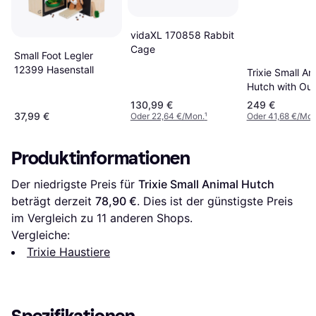
vidaXL 170858 Rabbit
Cage
Small Foot Legler
12399 Hasenstall
Trixie Small An
Hutch with Ou
Run 124x102
130,99 €
249 €
37,99 €
Oder 22,64 €/Mon.
¹
Oder 41,68 €/Mon
Produktinformationen
Der niedrigste Preis für 
Trixie Small Animal Hutch
beträgt derzeit 
78,90 €
. Dies ist der günstigste Preis 
im Vergleich zu 
11
 anderen Shops.
Vergleiche:
Trixie Haustiere