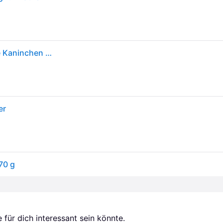
6er Pack Bozita Cat Tetra Recard Häppchen In Gelee Kaninchen 370g
er
70 g
für dich interessant sein könnte.