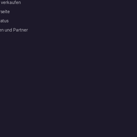
a verkaufen
rseite
tatus
en und Partner