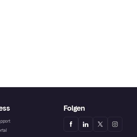
ess
Folgen
pport
rtal