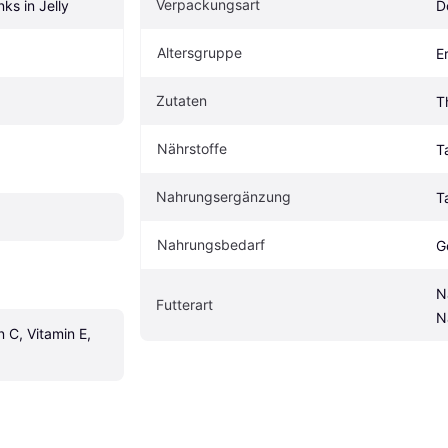
Verpackungsart
ks in Jelly
D
Altersgruppe
E
Zutaten
T
Nährstoffe
T
Nahrungsergänzung
T
Nahrungsbedarf
G
N
Futterart
N
 C, Vitamin E, 