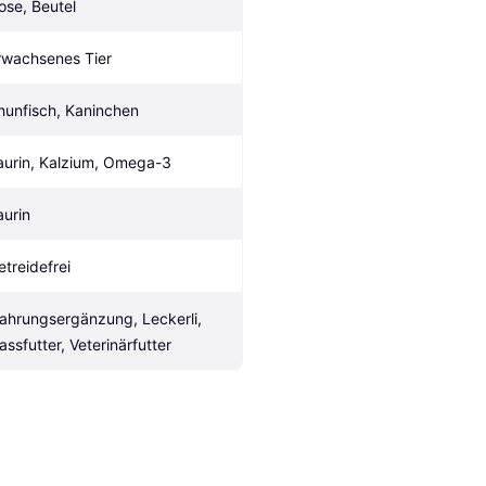
ose, Beutel
rwachsenes Tier
hunfisch, Kaninchen
aurin, Kalzium, Omega-3
aurin
etreidefrei
ahrungsergänzung, Leckerli, 
assfutter, Veterinärfutter