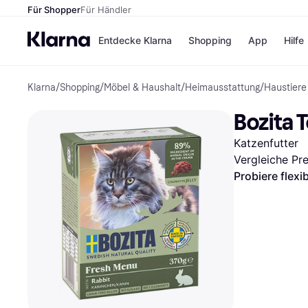
Für Shopper
Für Händler
Entdecke Klarna
Shopping
App
Hilfe
Klarna
/
Shopping
/
Möbel & Haushalt
/
Heimausstattung
/
Haustiere
Zahlungsmethoden
Shops
Zahlungsmethoden
Kaufla
Bozita T
Sofort bezahlen
eBay
Bezahle in 3 Teilzahlunge
Temu
Katzenfutter
Bezahle in bis zu 30 Tage
Samsu
Ratenzahlung
SHEIN
Vergleiche Pr
Probiere flexi
Alle Shops