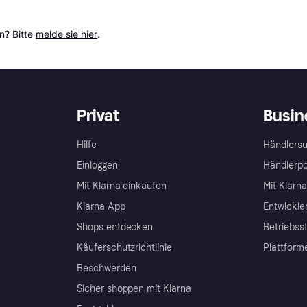
? Bitte 
melde sie hier
.
Privat
Busin
Hilfe
Händlersu
Einloggen
Händlerpo
Mit Klarna einkaufen
Mit Klarn
Klarna App
Entwickle
Shops entdecken
Betriebss
Käuferschutzrichtlinie
Plattform
Beschwerden
Sicher shoppen mit Klarna