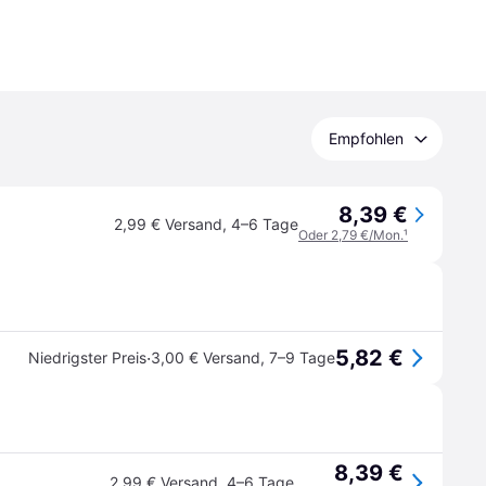
Empfohlen
8,39 €
2,99 € Versand
,
4–6 Tage
Oder 2,79 €/Mon.
¹
5,82 €
·
Niedrigster Preis
3,00 € Versand
,
7–9 Tage
8,39 €
2,99 € Versand
,
4–6 Tage