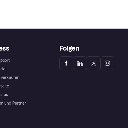
ess
Folgen
pport
rtal
a verkaufen
rseite
tatus
en und Partner