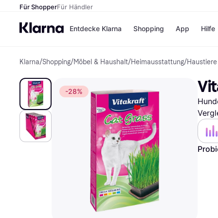
Für Shopper
Für Händler
Entdecke Klarna
Shopping
App
Hilfe
Klarna
/
Shopping
/
Möbel & Haushalt
/
Heimausstattung
/
Haustiere
Zahlungsmethoden
Shops
Zahlungsmethoden
Kaufla
Vit
Sofort bezahlen
eBay
-28%
Bezahle in 3
Temu
Hunde
Teilzahlungen
Samsu
Bezahle in bis zu 30
SHEIN
Vergl
Tagen
Ratenzahlung
Probi
Alle Shops