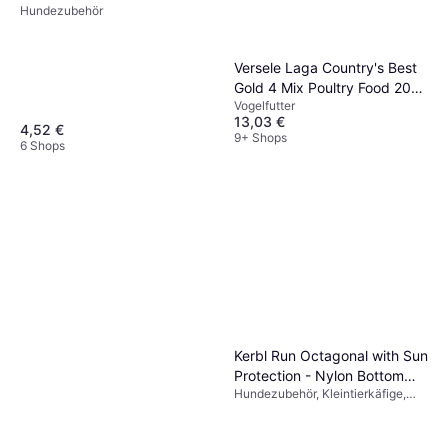
Hundezubehör
Versele Laga Country's Best
Gold 4 Mix Poultry Food 20kg
Vogelfutter
20kg
13,03 €
4,52 €
9+ Shops
6 Shops
Kerbl Run Octagonal with Sun
Protection - Nylon Bottom
Hundezubehör, Kleintierkäfige,
(To Run)
Außenbereich