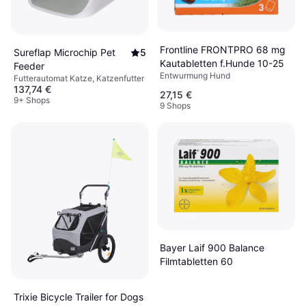
Frontline FRONTPRO 68 mg
Sureflap Microchip Pet
5
Kautabletten f.Hunde 10-25
Feeder
Entwurmung Hund
Futterautomat Katze, Katzenfutter
137,74 €
27,15 €
9+ Shops
9 Shops
Bayer Laif 900 Balance
Filmtabletten 60
Trixie Bicycle Trailer for Dogs