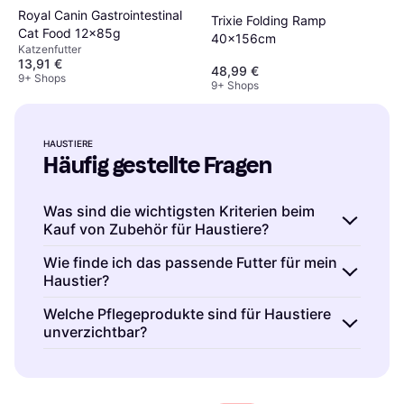
Royal Canin Gastrointestinal
Trixie Folding Ramp
Cat Food 12x85g
40x156cm
Katzenfutter
13,91 €
48,99 €
9+ Shops
9+ Shops
HAUSTIERE
Häufig gestellte Fragen
Was sind die wichtigsten Kriterien beim
Kauf von Zubehör für Haustiere?
Zubehör für Haustiere ist wichtig für Komfort
Wie finde ich das passende Futter für mein
Haustier?
und Sicherheit. Achte auf Materialqualität,
Größe und Funktionalität. Ein gutes Zubehör
Haustiere benötigen spezielles Futter je nach
Welche Pflegeprodukte sind für Haustiere
sollte langlebig und einfach zu reinigen sein.
unverzichtbar?
Art und Alter. Achte auf Inhaltsstoffe und
Überlege, welche besonderen Bedürfnisse
Nährwertangaben. Wähle ein Futter, das den
Haustiere benötigen Pflegeprodukte für
dein Haustier hat, wie z.B. Allergien oder
Ernährungsbedürfnissen deines Haustiers
Hygiene und Gesundheit. Dazu gehören
besondere Bewegungsanforderungen.
entspricht. Konsultiere bei Unsicherheiten