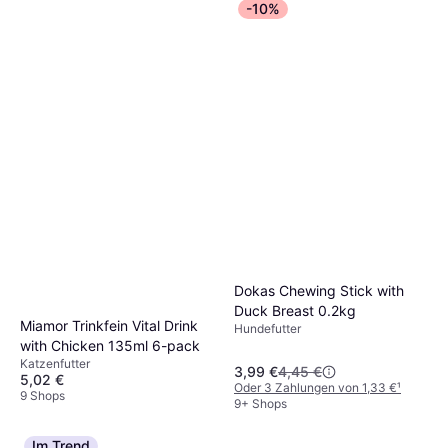
Shampoo, Bürsten und Zahnpflegeartikel.
-10%
einen Tierarzt, um die beste Wahl zu treffen.
Wähle Produkte, die auf den Hauttyp und das
Fell deines Haustiers abgestimmt sind.
Regelmäßige Pflege trägt zur Gesundheit und
zum Wohlbefinden bei.
Dokas Chewing Stick with
Duck Breast 0.2kg
Miamor Trinkfein Vital Drink
Hundefutter
with Chicken 135ml 6-pack
Katzenfutter
3,99 €
4,45 €
5,02 €
Oder 3 Zahlungen von 1,33 €
¹
9 Shops
9+ Shops
Im Trend