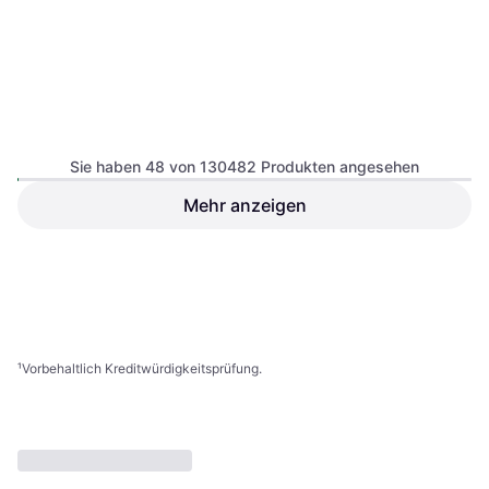
Sie haben 48 von 130482 Produkten angesehen
Happy Dog Supreme
Sensible Toscana 12.5kg
Mehr anzeigen
Hundefutter
40,79 €
9+ Shops
1
2
3
...
783
...
1563
¹
Vorbehaltlich Kreditwürdigkeitsprüfung.