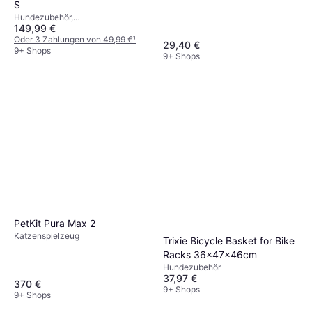
S
Hundezubehör,
149,99 €
Hundefahrradanhänger
Oder 3 Zahlungen von 49,99 €
¹
29,40 €
9+ Shops
9+ Shops
PetKit Pura Max 2
Katzenspielzeug
Trixie Bicycle Basket for Bike
Racks 36x47x46cm
Hundezubehör
37,97 €
370 €
9+ Shops
9+ Shops