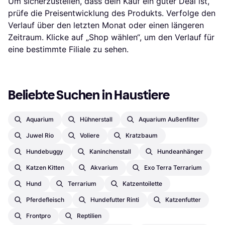
Um sicherzustellen, dass dein Kauf ein guter Deal ist,
prüfe die Preisentwicklung des Produkts. Verfolge den
Verlauf über den letzten Monat oder einen längeren
Zeitraum. Klicke auf „Shop wählen“, um den Verlauf für
eine bestimmte Filiale zu sehen.
Beliebte Suchen in Haustiere
Aquarium
Hühnerstall
Aquarium Außenfilter
Juwel Rio
Voliere
Kratzbaum
Hundebuggy
Kaninchenstall
Hundeanhänger
Katzen Kitten
Akvarium
Exo Terra Terrarium
Hund
Terrarium
Katzentoilette
Pferdefleisch
Hundefutter Rinti
Katzenfutter
Frontpro
Reptilien