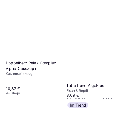
Doppelherz Relax Complex
Alpha-Casozepin
Katzenspielzeug
Tetra Pond AlgoFree
10,87 €
Fisch & Reptil
9+ Shops
8,69 €
Oder 3 Zahlungen von 2,89 €
¹
9+ Shops
Im Trend