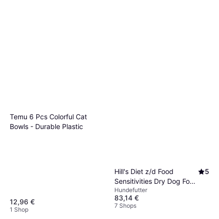
Temu 6 Pcs Colorful Cat
Bowls - Durable Plastic
Hill's Diet z/d Food
5
Sensitivities Dry Dog Food
Hundefutter
10kg
83,14 €
12,96 €
7 Shops
1 Shop