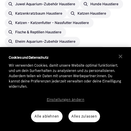
Juwel Aquarium-Zubehör Haustiere
Hunde Haustiere
Katzenkratzbaum Haustiere
Katzen Haustiere
Katzen - Katzenfutter - Nassfutter Haustiere
Fische & Reptilien Haustiere
Eheim Aquarium-Zubehör Haustiere
Erwachsene Tiere - Hunde - Hundefutter Haustiere
Cookies und Datenschutz
Vogelkäfige & Zubehör - Vögel & Insekten Haustiere
Wir verwenden Cookies, damit unsere Website optimal funktioniert,
Trixie Haustiere
Aquarium-Zubehör Haustiere
und um dein Surfverhalten zu analysieren und zu personalisieren.
Außerdem teilen wir Daten mit unseren Werbepartner:innen. Du
Aquarium - Fische & Reptilien Haustiere
kannst deine Präferenzen jederzeit verwalten oder deine Einwilligung
widerrufen.
Hunde - Hundefutter - Nassfutter Haustiere
Hunde - Hundegeschirre Haustiere
Einstellungen ändern
Juwel Aquarium-Zubehör - Fische & Reptilien Haustiere
Katzen - Kratzmöbel Haustiere
Alle ablehnen
Alles zulassen
Sheba Katzen Haustiere