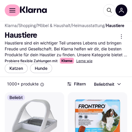
Für Shopper
Für Händler
Klarna
/
Shopping
/
Möbel & Haushalt
/
Heimausstattung
/
Haustiere
Haustiere
Haustiere sind ein wichtiger Teil unseres Lebens und bringen 
Freude und Gesellschaft. Bei Klarna helfen wir dir, die besten 
Produkte für dein Haustier zu finden. Unsere Kategorie bietet 
eine Vielzahl von Artikeln, die du mit unseren nützlichen Filtern 
Probiere flexible Zahlungen mit
Lerne wie
durchsuchen kannst. Egal, ob du nach Futter, Spielzeug oder 
Katzen
Hunde
Pflegeprodukten suchst, unsere Filter leiten dich schnell zu den 
passenden Angeboten. Du kannst nach Marke, Preis oder 
1000+ produkte
Filtern
Beliebtheit
Bewertungen filtern, um deine Auswahl weiter zu verfeinern. So 
findest du genau das, was dein Haustier braucht. Lies die 
Nutzerbewertungen, um mehr über die Erfahrungen anderer zu 
Beliebt
erfahren und die richtige Entscheidung zu treffen. Beginne 
deine Suche hier und finde die besten Produkte für dein 
Haustier.
Mehr über haustiere »