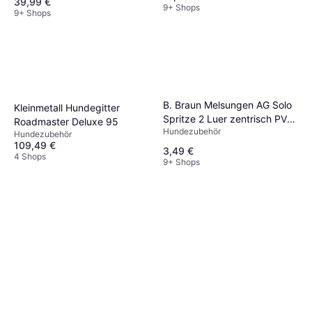
39,99 €
9+ Shops
9+ Shops
B. Braun Melsungen AG Solo
Kleinmetall Hundegitter
Spritze 2 Luer zentrisch PVC-
Roadmaster Deluxe 95
Hundezubehör
frei
Hundezubehör
109,49 €
3,49 €
4 Shops
9+ Shops