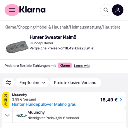
Für Shopper
Für Händler
Klarna
/
Shopping
/
Möbel & Haushalt
/
Heimausstattung
/
Haustiere
Hunter Sweater Malmö
Hundepullover
Vergleiche Preise von
18,49 €
bis
23,91 €
Probiere flexible Zahlungen mit
Lerne wie
Empfohlen
Preis inklusive Versand
Muunchy
ANZEIGE
18,49 €
3,99 € Versand
Hunter Hundepullover Malmö grau
Muunchy
·
Niedrigster Preis
3,99 € Versand