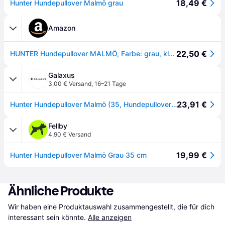
18,49 €
Hunter Hundepullover Malmö grau
Amazon
22,50 €
HUNTER Hundepullover MALMÖ, Farbe: grau, klassisches Zopfstrick-Muster, wärmend & bequem, elastisch für optimalen Sitz, reflektierend für mehr Sichtbarkeit, waschbar bei 30°C, Größe: 35
Galaxus
3,00 € Versand
,
16–21 Tage
23,91 €
Hunter Hundepullover Malmö (35, Hundepullover), Hundebekleidung
Fellby
4,90 € Versand
19,99 €
Hunter Hundepullover Malmö Grau 35 cm
Ähnliche Produkte
Wir haben eine Produktauswahl zusammengestellt, die für dich 
interessant sein könnte.
Alle anzeigen