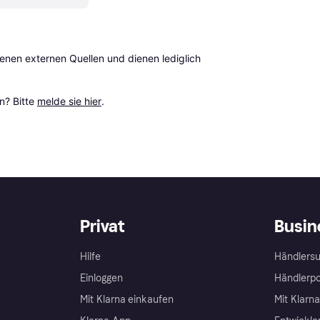
en externen Quellen und dienen lediglich 
? Bitte 
melde sie hier
.
Privat
Busin
Hilfe
Händlersu
Einloggen
Händlerpo
Mit Klarna einkaufen
Mit Klarn