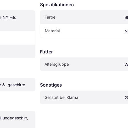
Spezifikationen
Farbe
 NY Hilo 
B
Material
N
Futter
Altersgruppe
W
Sonstiges
 & -geschirre
Gelistet bei Klarna
2
undegeschirr, 