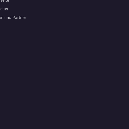
rseite
tatus
en und Partner