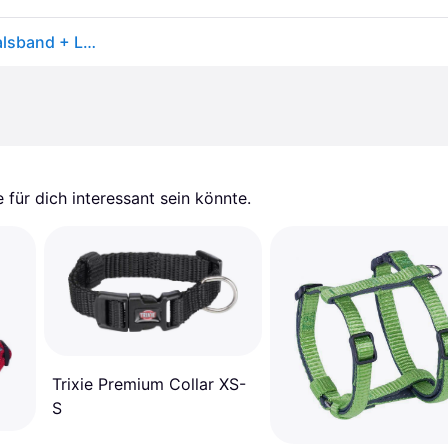
Hunter Hilo Comfort (XS, XXS, Hund, Allgemein), Halsband + Leine
für dich interessant sein könnte.
Trixie Premium Collar XS-
S