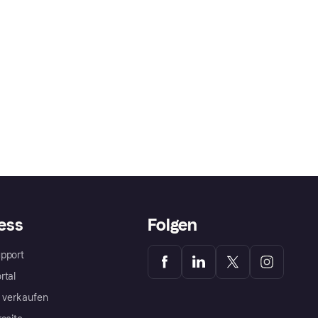
ess
Folgen
pport
rtal
a verkaufen