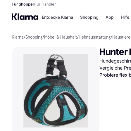
Für Shopper
Für Händler
Entdecke Klarna
Shopping
App
Hilfe
Klarna
/
Shopping
/
Möbel & Haushalt
/
Heimausstattung
/
Haustiere
Zahlungsmethoden
Shops
Zahlungsmethoden
Kaufla
Hunter 
Sofort bezahlen
eBay
Bezahle in 3
Temu
Hundegeschirr
Teilzahlungen
Samsu
Bezahle in bis zu 30
SHEIN
Vergleiche Pr
Tagen
Probiere flexi
Ratenzahlung
Alle Shops