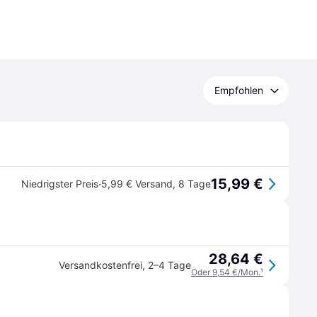
Empfohlen
15,99 €
·
Niedrigster Preis
5,99 € Versand
,
8 Tage
28,64 €
Versandkostenfrei
,
2–4 Tage
Oder 9,54 €/Mon.
¹