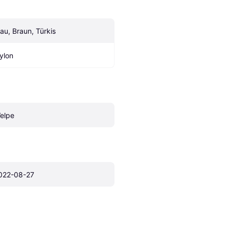
lau, Braun, Türkis
ylon
elpe
022-08-27