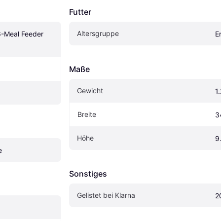
Futter
Altersgruppe
6-Meal Feeder 
E
Maße
Gewicht
1
Breite
3
Höhe
9
e
Sonstiges
Gelistet bei Klarna
2