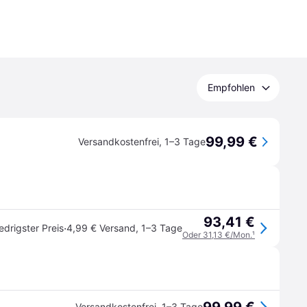
Empfohlen
99,99 €
Versandkostenfrei
,
1–3 Tage
93,41 €
·
edrigster Preis
4,99 € Versand
,
1–3 Tage
Oder 31,13 €/Mon.
¹
Versandkostenfrei
,
1–3 Tage