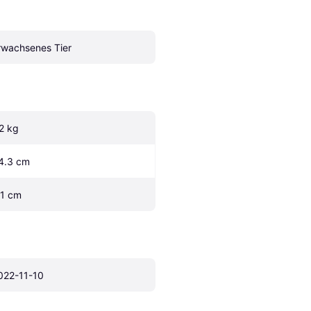
rwachsenes Tier
.2 kg
4.3 cm
.1 cm
022-11-10