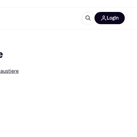
Login
Weitere Informationen
sstattung
M
Was ist Klarna?
e
Artikel
austiere
tegorien