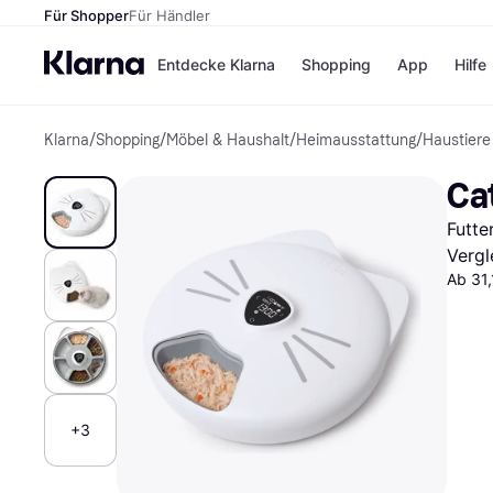
Für Shopper
Für Händler
Entdecke Klarna
Shopping
App
Hilfe
Klarna
/
Shopping
/
Möbel & Haushalt
/
Heimausstattung
/
Haustiere
Zahlungsmethoden
Shops
Zahlungsmethoden
Kaufla
Cat
Sofort bezahlen
eBay
Bezahle in 3 Teilzahlunge
Temu
Futte
Bezahle in bis zu 30 Tage
Samsu
Ratenzahlung
SHEIN
Vergl
Ab 31,
Alle Shops
+3