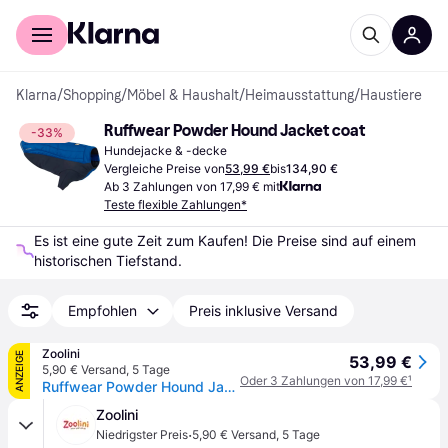
Für Shopper
Für Händler
Klarna
/
Shopping
/
Möbel & Haushalt
/
Heimausstattung
/
Haustiere
Ruffwear Powder Hound Jacket coat
-33%
Hundejacke & -decke
Vergleiche Preise von
53,99 €
bis
134,90 €
Ab 3 Zahlungen von 17,99 € mit
Teste flexible Zahlungen*
Es ist eine gute Zeit zum Kaufen! Die Preise sind auf einem 
historischen Tiefstand.
Empfohlen
Preis inklusive Versand
Zoolini
ANZEIGE
53,99 €
5,90 € Versand
,
5 Tage
Oder 3 Zahlungen von 17,99 €
¹
Ruffwear Powder Hound Jacket Blue Pool - XXS
Zoolini
·
Niedrigster Preis
5,90 € Versand
,
5 Tage