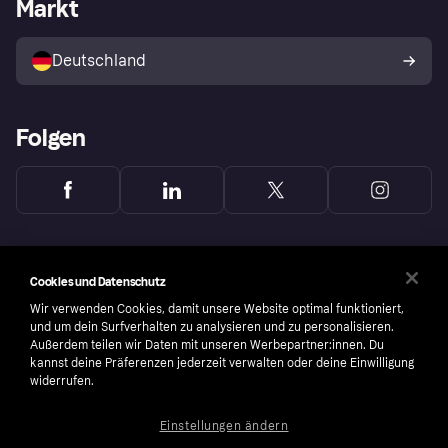
Händlerportal
Betriebsstatus
Markt
Klarna App
Datenschutzeinstellungen
Mit Klarna verkaufen
Plattformen und Partner
Shops entdecken
Dein Widerrufsrecht
Deutschland
Käuferschutzrichtlinie
Folgen
Cookies und Datenschutz
Wir verwenden Cookies, damit unsere Website optimal funktioniert,
und um dein Surfverhalten zu analysieren und zu personalisieren.
Außerdem teilen wir Daten mit unseren Werbepartner:innen. Du
kannst deine Präferenzen jederzeit verwalten oder deine Einwilligung
widerrufen.
Einstellungen ändern
Copyright © 2005-2026 Klarna Bank AB (publ). Headquarters: Stockholm, Sweden. All