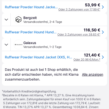
53,99 €
Ruffwear Powder Hound Jacket Blue Pool - XXS
Oder 3 Zahlungen von 17,99 €
¹
Bergzeit
Versandkostenfrei
,
2–4 Tage
116,50 €
Ruffwear Powder Hound Hundemantel
Oder 3 Zahlungen von 38,83 €
¹
Galaxus
Versandkostenfrei
,
1–2 Tage
121,40 €
Ruffwear Powder Hound Jacket (XXS, Hundemantel), Hundebekleidung
Oder 20,96 €/Mon.
²
Das Produkt ist auch bei 
1
Shop
 erhältlich, die 
sich dafür entschieden haben, nicht mit Klarna 
Alle anzeigen
zusammenzuarbeiten.
¹
Vorbehaltlich Kreditwürdigkeitsprüfung.
²
Bezahle in 6 Raten mit Klarna, * APR 13,27 %. Eine Anzahlung kann
erforderlich sein. Zahlungsbeispiel für einen Kauf von 1000 € in 6 Raten:
5 Zahlungen von 172,81€ und die letzte Zahlung von 172,79 €. Laufzeit:
6 Monate. TIN 13,27% APR 13,27 %. Gesamtbetrag: 1036,84 €. Zinsen: