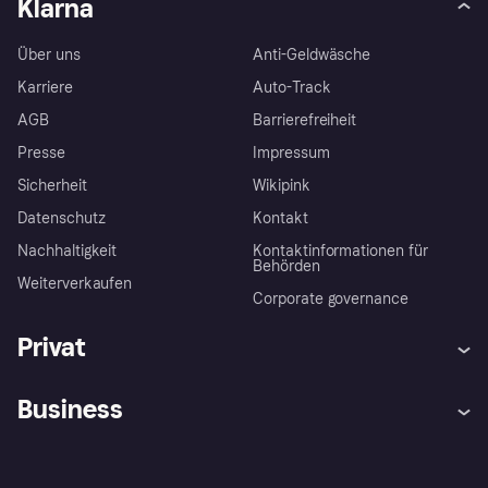
Klarna
Über uns
Anti-Geldwäsche
Karriere
Auto-Track
AGB
Barrierefreiheit
Presse
Impressum
Sicherheit
Wikipink
Datenschutz
Kontakt
Nachhaltigkeit
Kontaktinformationen für
Behörden
Weiterverkaufen
Corporate governance
Privat
Hilfe
Beschwerden
Business
Einloggen
Sicher shoppen mit Klarna
Händlersupport
Entwicklerseite
Mit Klarna einkaufen
Festgeld