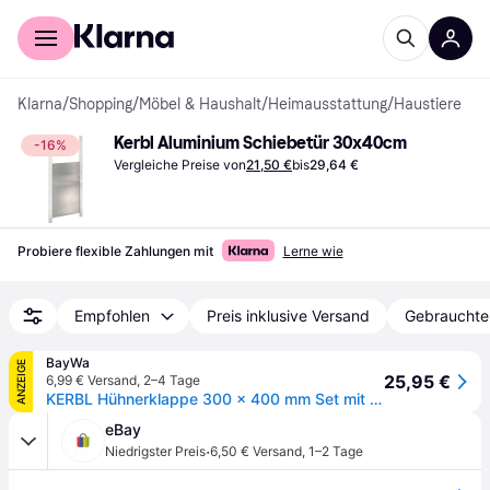
Für Shopper
Für Händler
Klarna
/
Shopping
/
Möbel & Haushalt
/
Heimausstattung
/
Haustiere
Kerbl Aluminium Schiebetür 30x40cm
-16%
Vergleiche Preise von
21,50 €
bis
29,64 €
Probiere flexible Zahlungen mit
Lerne wie
Empfohlen
Preis inklusive Versand
Gebrauchte
BayWa
ANZEIGE
25,95 €
6,99 € Versand
,
2–4 Tage
KERBL Hühnerklappe 300 x 400 mm Set mit Schienen für Geflügelställe, 70570
eBay
·
Niedrigster Preis
6,50 € Versand
,
1–2 Tage