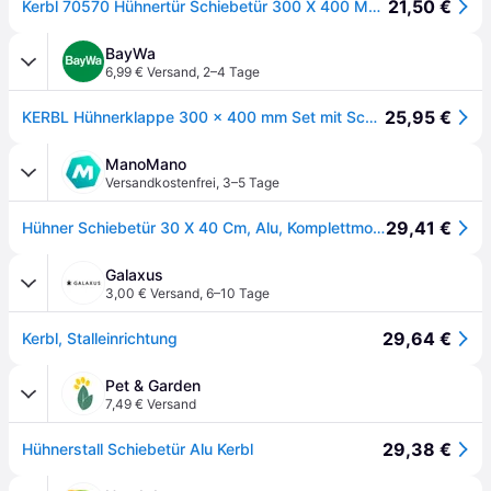
21,50 €
Kerbl 70570 Hühnertür Schiebetür 300 X 400 Mm Inkl Führungsschienen
BayWa
6,99 € Versand
,
2–4 Tage
25,95 €
KERBL Hühnerklappe 300 x 400 mm Set mit Schienen für Geflügelställe, 70570
ManoMano
Versandkostenfrei
,
3–5 Tage
29,41 €
Hühner Schiebetür 30 X 40 Cm, Alu, Komplettmontage- Set
Galaxus
3,00 € Versand
,
6–10 Tage
29,64 €
Kerbl, Stalleinrichtung
Pet & Garden
7,49 € Versand
29,38 €
Hühnerstall Schiebetür Alu Kerbl