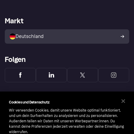
Einloggen
Sicher shoppen mit Klarna
Händlersupport
Entwicklerseite
Mit Klarna einkaufen
Festgeld
Händlerportal
Betriebsstatus
Markt
Klarna App
Datenschutzeinstellungen
Mit Klarna verkaufen
Plattformen und Partner
Shops entdecken
Dein Widerrufsrecht
Deutschland
Käuferschutzrichtlinie
Folgen
Cookies und Datenschutz
Wir verwenden Cookies, damit unsere Website optimal funktioniert,
und um dein Surfverhalten zu analysieren und zu personalisieren.
Außerdem teilen wir Daten mit unseren Werbepartner:innen. Du
kannst deine Präferenzen jederzeit verwalten oder deine Einwilligung
widerrufen.