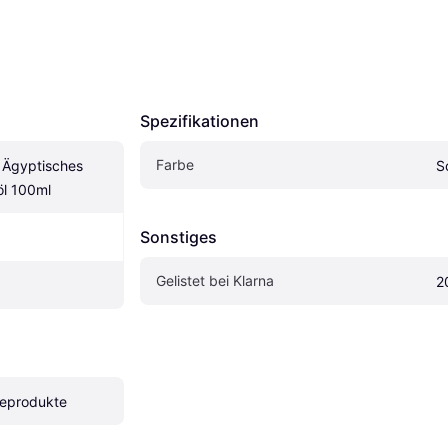
Spezifikationen
Farbe
 Ägyptisches 
S
l 100ml
Sonstiges
Gelistet bei Klarna
2
geprodukte