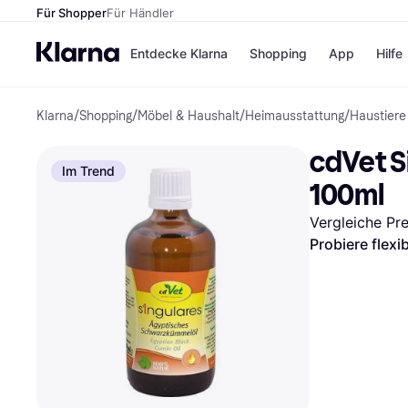
Für Shopper
Für Händler
Entdecke Klarna
Shopping
App
Hilfe
Klarna
/
Shopping
/
Möbel & Haushalt
/
Heimausstattung
/
Haustiere
Zahlungsmethoden
Shops
Zahlungsmethoden
Kaufla
cdVet S
Sofort bezahlen
eBay
Im Trend
Bezahle in 3
Temu
100ml
Teilzahlungen
Samsu
Bezahle in bis zu 30
SHEIN
Vergleiche Pr
Tagen
Probiere flexi
Ratenzahlung
Alle Shops