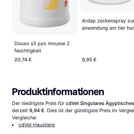
Ardap zeckenspray zu
anwendung am tier hu
katzen welpen
Douxo s3 pyo mousse 2
feuchtigkeit
20,74 €
6,95 €
Produktinformationen
Der niedrigste Preis für 
cdVet Singulares Ägyptisch
derzeit 
9,94 €
. Dies ist der günstigste Preis im Vergle
Vergleiche:
cdVet Haustiere