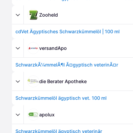
Zooheld
cdVet Ägyptisches Schwarzkümmelöl | 100 ml
versandApo
SchwarzkÃ¼mmelÃ¶l Ã¤gyptisch veterinÃ¤r
die Berater Apotheke
Schwarzkümmelöl ägyptisch vet. 100 ml
apolux
Schwarzkümmelöl ägyptisch veterinär