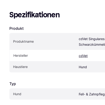
Spezifikationen
Produkt
cdVet Singulares
Produktname
Schwarzkümmelö
Hersteller
cdVet
Haustiere
Hund
Typ
Hund
Fell- & Zahnpfle