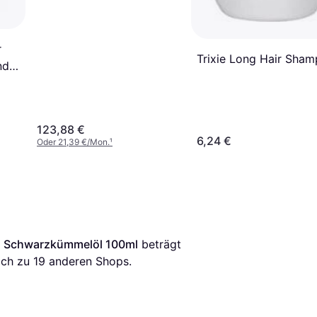
r
Trixie Long Hair Sha
nde
123,88 €
6,24 €
Oder 21,39 €/Mon.
¹
es Schwarzkümmelöl 100ml
 beträgt 
ich zu 
19
 anderen Shops.