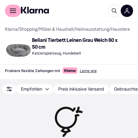
Für Shopper
Für Händler
Klarna
/
Shopping
/
Möbel & Haushalt
/
Heimausstattung
/
Haustiere
Beliani Tierbett Leinen Grau Weich 60 x 
50 cm
Katzenspielzeug, Hundebett
Probiere flexible Zahlungen mit
Lerne wie
Empfohlen
Preis inklusive Versand
Gebrauchte