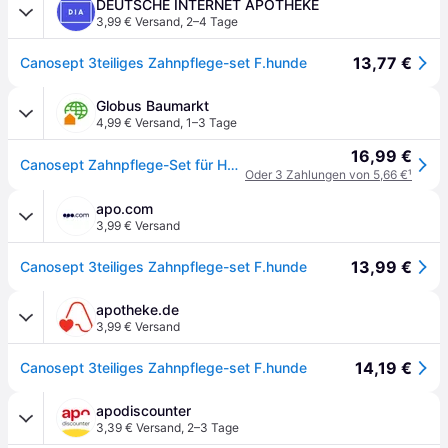
DEUTSCHE INTERNET APOTHEKE
3,99 € Versand
,
2–4 Tage
13,77 €
Canosept 3teiliges Zahnpflege-set F.hunde
Globus Baumarkt
4,99 € Versand
,
1–3 Tage
16,99 €
Canosept Zahnpflege-Set für Hunde 3-teilig
Oder 3 Zahlungen von 5,66 €
¹
apo.com
3,99 € Versand
13,99 €
Canosept 3teiliges Zahnpflege-set F.hunde
apotheke.de
3,99 € Versand
14,19 €
Canosept 3teiliges Zahnpflege-set F.hunde
apodiscounter
3,39 € Versand
,
2–3 Tage