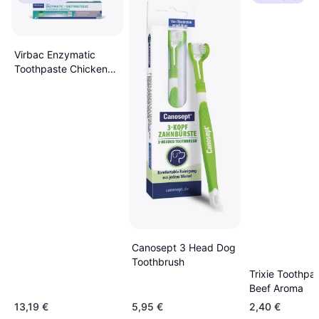
Virbac Enzymatic
Toothpaste Chicken
70g
Canosept 3 Head Dog
Toothbrush
Trixie Toothpas
Beef Aroma
13,19 €
5,95 €
2,40 €