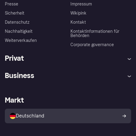
Presse
Impressum
Sicherheit
Wikipink
Datenschutz
Kontakt
Nachhaltigkeit
Kontaktinformationen für
Behörden
Weiterverkaufen
Corporate governance
Privat
Hilfe
Beschwerden
Business
Einloggen
Sicher shoppen mit Klarna
Händlersupport
Entwicklerseite
Mit Klarna einkaufen
Festgeld
Händlerportal
Betriebsstatus
Markt
Klarna App
Datenschutzeinstellungen
Mit Klarna verkaufen
Plattformen und Partner
Shops entdecken
Dein Widerrufsrecht
Deutschland
Käuferschutzrichtlinie