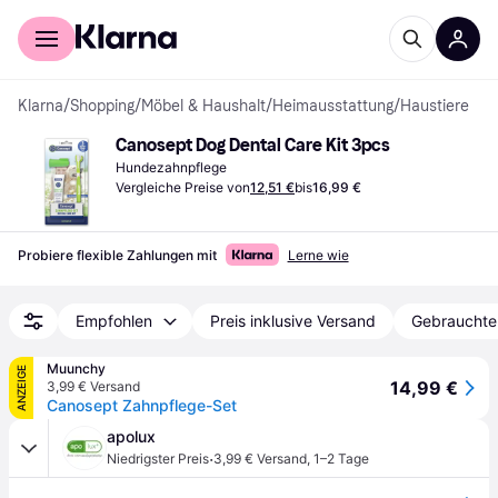
Für Shopper
Für Händler
Klarna
/
Shopping
/
Möbel & Haushalt
/
Heimausstattung
/
Haustiere
Canosept Dog Dental Care Kit 3pcs
Hundezahnpflege
Vergleiche Preise von
12,51 €
bis
16,99 €
Probiere flexible Zahlungen mit
Lerne wie
Empfohlen
Preis inklusive Versand
Gebrauchte
Muunchy
ANZEIGE
14,99 €
3,99 € Versand
Canosept Zahnpflege-Set
apolux
·
Niedrigster Preis
3,99 € Versand
,
1–2 Tage