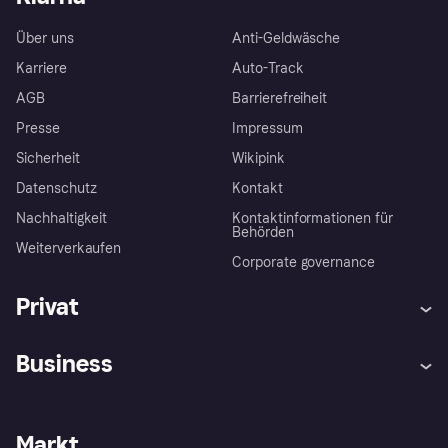
Über uns
Anti-Geldwäsche
Karriere
Auto-Track
AGB
Barrierefreiheit
Presse
Impressum
Sicherheit
Wikipink
Datenschutz
Kontakt
Nachhaltigkeit
Kontaktinformationen für
Behörden
Weiterverkaufen
Corporate governance
Privat
Hilfe
Beschwerden
Business
Einloggen
Sicher shoppen mit Klarna
Händlersupport
Entwicklerseite
Mit Klarna einkaufen
Festgeld
Händlerportal
Betriebsstatus
Markt
Klarna App
Datenschutzeinstellungen