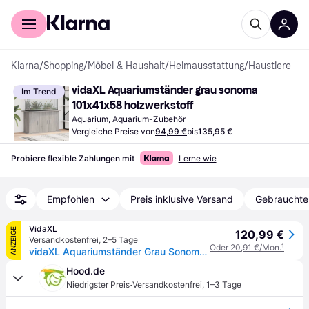
Für Shopper
Für Händler
Klarna
/
Shopping
/
Möbel & Haushalt
/
Heimausstattung
/
Haustiere
vidaXL Aquariumständer grau sonoma 
Im Trend
101x41x58 holzwerkstoff
Aquarium, Aquarium-Zubehör
Vergleiche Preise von
94,99 €
bis
135,95 €
Probiere flexible Zahlungen mit
Lerne wie
Empfohlen
Preis inklusive Versand
Gebrauchte
VidaXL
ANZEIGE
120,99 €
Versandkostenfrei
,
2–5 Tage
Oder 20,91 €/Mon.
¹
vidaXL Aquariumständer Grau Sonoma 101x41x58 cm Holzwerkstoff
Hood.de
·
Niedrigster Preis
Versandkostenfrei
,
1–3 Tage