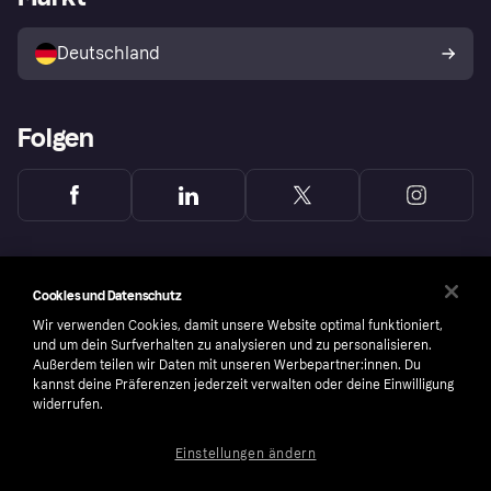
Mit Klarna verkaufen
Plattformen und Partner
Shops entdecken
Dein Widerrufsrecht
Deutschland
Käuferschutzrichtlinie
Folgen
Cookies und Datenschutz
Wir verwenden Cookies, damit unsere Website optimal funktioniert,
und um dein Surfverhalten zu analysieren und zu personalisieren.
Außerdem teilen wir Daten mit unseren Werbepartner:innen. Du
kannst deine Präferenzen jederzeit verwalten oder deine Einwilligung
widerrufen.
Einstellungen ändern
Copyright © 2005-2026 Klarna Bank AB (publ). Headquarters: Stockholm, Sweden. All
rights reserved. Klarna Bank AB (publ). Sveavägen 46, 111 34 Stockholm. Organization