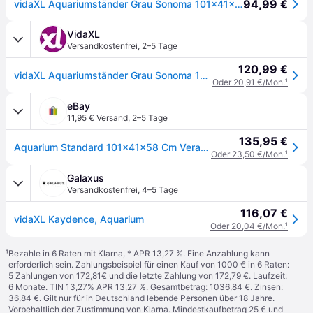
94,99 €
vidaXL Aquariumständer Grau Sonoma 101x41x58 cm Holzwerkstoff
VidaXL
Versandkostenfrei
,
2–5 Tage
120,99 €
vidaXL Aquariumständer Grau Sonoma 101x41x58 cm Holzwerkstoff
Oder 20,91 €/Mon.
¹
eBay
11,95 € Versand
,
2–5 Tage
135,95 €
Aquarium Standard 101x41x58 Cm Verarbeiteter Holzgrau Sono
Oder 23,50 €/Mon.
¹
Galaxus
Versandkostenfrei
,
4–5 Tage
116,07 €
vidaXL Kaydence, Aquarium
Oder 20,04 €/Mon.
¹
¹
Bezahle in 6 Raten mit Klarna, * APR 13,27 %. Eine Anzahlung kann
erforderlich sein. Zahlungsbeispiel für einen Kauf von 1000 € in 6 Raten:
5 Zahlungen von 172,81€ und die letzte Zahlung von 172,79 €. Laufzeit:
6 Monate. TIN 13,27% APR 13,27 %. Gesamtbetrag: 1036,84 €. Zinsen:
36,84 €. Gilt nur für in Deutschland lebende Personen über 18 Jahre.
Vorbehaltlich der Zustimmung von Klarna. Mindestkaufbetrag 25 € und