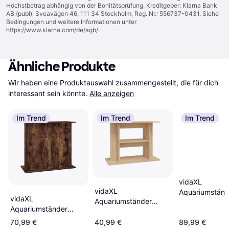
Höchstbetrag abhängig von der Bonitätsprüfung. Kreditgeber: Klarna Bank
AB (publ), Sveavägen 46, 111 34 Stockholm, Reg. Nr.: 556737-0431. Siehe
Bedingungen und weitere Informationen unter
https://www.klarna.com/de/agb/
.
Ähnliche Produkte
Wir haben eine Produktauswahl zusammengestellt, die für dich 
interessant sein könnte.
Alle anzeigen
Im Trend
Im Trend
Im Trend
vidaXL
vidaXL
Aquariumständ
vidaXL
Aquariumständer
101x41x58
Aquariumständer
Sonoma-Eiche 80 x
holzwerkstoff
Räuchereiche 81 x 36
35 x 60 cm
70,99 €
40,99 €
89,99 €