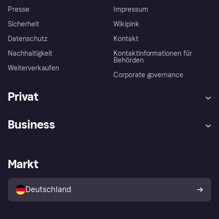
Presse
Impressum
Sicherheit
Wikipink
Datenschutz
Kontakt
Nachhaltigkeit
Kontaktinformationen für
Behörden
Weiterverkaufen
Corporate governance
Privat
Hilfe
Beschwerden
Business
Einloggen
Sicher shoppen mit Klarna
Händlersupport
Entwicklerseite
Mit Klarna einkaufen
Festgeld
Händlerportal
Betriebsstatus
Markt
Klarna App
Datenschutzeinstellungen
Mit Klarna verkaufen
Plattformen und Partner
Shops entdecken
Dein Widerrufsrecht
Deutschland
Käuferschutzrichtlinie