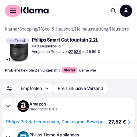
Für Shopper
Für Händler
Klarna
/
Shopping
/
Möbel & Haushalt
/
Heimausstattung
/
Haustiere
Philips Smart Cat fountain 2.2L
Im Trend
Katzenspielzeug
Vergleiche Preise von
27,52 €
bis
45,99 €
+
1
Probiere flexible Zahlungen mit
Lerne wie
Empfohlen
Preis inklusive Versand
Amazon
Niedrigster Preis
27,52 €
Philips Pet Katzenbrunnen, Dunkelgrau, Bewegungsaktivierung
Philips Home Appliances