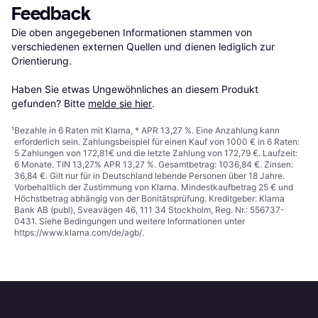
Feedback
Die oben angegebenen Informationen stammen von 
verschiedenen externen Quellen und dienen lediglich zur 
Orientierung.

Haben Sie etwas Ungewöhnliches an diesem Produkt 
gefunden? Bitte 
melde sie hier
.
¹
Bezahle in 6 Raten mit Klarna, * APR 13,27 %. Eine Anzahlung kann
erforderlich sein. Zahlungsbeispiel für einen Kauf von 1000 € in 6 Raten:
5 Zahlungen von 172,81€ und die letzte Zahlung von 172,79 €. Laufzeit:
6 Monate. TIN 13,27% APR 13,27 %. Gesamtbetrag: 1036,84 €. Zinsen:
36,84 €. Gilt nur für in Deutschland lebende Personen über 18 Jahre.
Vorbehaltlich der Zustimmung von Klarna. Mindestkaufbetrag 25 € und
Höchstbetrag abhängig von der Bonitätsprüfung. Kreditgeber: Klarna
Bank AB (publ), Sveavägen 46, 111 34 Stockholm, Reg. Nr.: 556737-
0431. Siehe Bedingungen und weitere Informationen unter
https://www.klarna.com/de/agb/
.