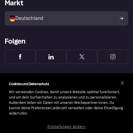
Händlerportal
Betriebsstatus
Markt
Klarna App
Datenschutzeinstellungen
Mit Klarna verkaufen
Plattformen und Partner
Shops entdecken
Dein Widerrufsrecht
Deutschland
Käuferschutzrichtlinie
Folgen
Cookies und Datenschutz
Wir verwenden Cookies, damit unsere Website optimal funktioniert,
und um dein Surfverhalten zu analysieren und zu personalisieren.
Außerdem teilen wir Daten mit unseren Werbepartner:innen. Du
kannst deine Präferenzen jederzeit verwalten oder deine Einwilligung
widerrufen.
Einstellungen ändern
Copyright © 2005-2026 Klarna Bank AB (publ). Headquarters: Stockholm, Sweden. All