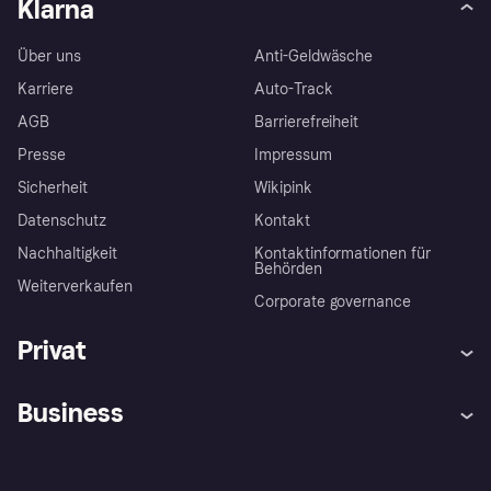
Klarna
Über uns
Anti-Geldwäsche
Karriere
Auto-Track
AGB
Barrierefreiheit
Presse
Impressum
Sicherheit
Wikipink
Datenschutz
Kontakt
Nachhaltigkeit
Kontaktinformationen für
Behörden
Weiterverkaufen
Corporate governance
Privat
Hilfe
Beschwerden
Business
Einloggen
Sicher shoppen mit Klarna
Händlersupport
Entwicklerseite
Mit Klarna einkaufen
Festgeld