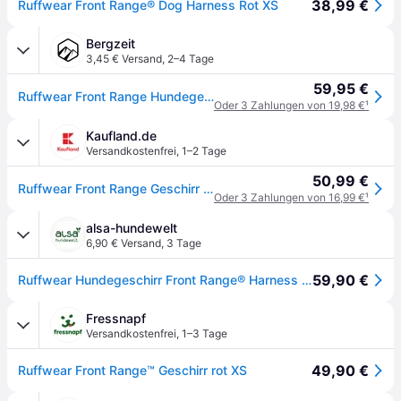
38,99 €
Ruffwear Front Range® Dog Harness Rot XS
Bergzeit
3,45 € Versand
,
2–4 Tage
59,95 €
Ruffwear Front Range Hundegeschirr
Oder 3 Zahlungen von 19,98 €
¹
Kaufland.de
Versandkostenfrei
,
1–2 Tage
50,99 €
Ruffwear Front Range Geschirr Red Canyon XS
Oder 3 Zahlungen von 16,99 €
¹
alsa-hundewelt
6,90 € Versand
,
3 Tage
59,90 €
Ruffwear Hundegeschirr Front Range® Harness red canyon, Gr. XS, Brustumfang: ca. 43 - 56 cm
Fressnapf
Versandkostenfrei
,
1–3 Tage
49,90 €
Ruffwear Front Range™ Geschirr rot XS