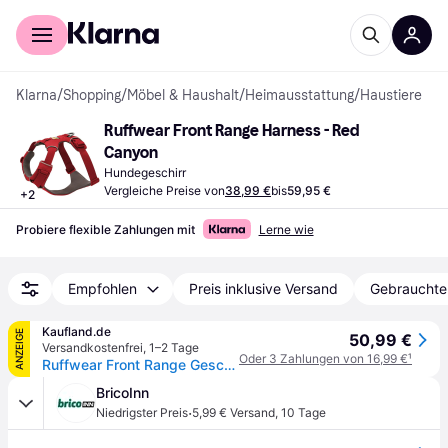
Für Shopper
Für Händler
Klarna
/
Shopping
/
Möbel & Haushalt
/
Heimausstattung
/
Haustiere
Ruffwear Front Range Harness - Red 
Canyon
Hundegeschirr
Vergleiche Preise von
38,99 €
bis
59,95 €
+
2
Probiere flexible Zahlungen mit
Lerne wie
Empfohlen
Preis inklusive Versand
Gebrauchte
Kaufland.de
ANZEIGE
50,99 €
Versandkostenfrei
,
1–2 Tage
Oder 3 Zahlungen von 16,99 €
¹
Ruffwear Front Range Geschirr Red Canyon XS
BricoInn
·
Niedrigster Preis
5,99 € Versand
,
10 Tage