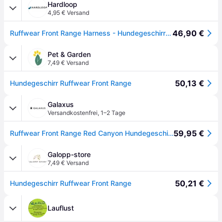
Hardloop
4,95 € Versand
46,90 €
Ruffwear Front Range Harness - Hundegeschirr Red Canyon XS (43 - 56 cm)
Pet & Garden
7,49 € Versand
50,13 €
Hundegeschirr Ruffwear Front Range
Galaxus
Versandkostenfrei
,
1–2 Tage
59,95 €
Ruffwear Front Range Red Canyon Hundegeschirr - XS (Hund), Halsband + Leine
Galopp-store
7,49 € Versand
50,21 €
Hundegeschirr Ruffwear Front Range
Lauflust