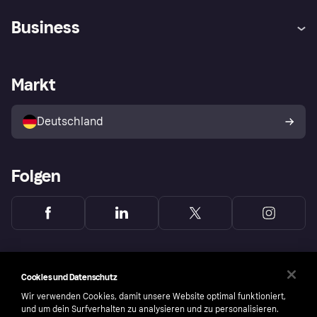
Hilfe
Beschwerden
Business
Einloggen
Sicher shoppen mit Klarna
Händlersupport
Entwicklerseite
Mit Klarna einkaufen
Festgeld
Händlerportal
Betriebsstatus
Markt
Klarna App
Datenschutzeinstellungen
Mit Klarna verkaufen
Plattformen und Partner
Shops entdecken
Dein Widerrufsrecht
Deutschland
Käuferschutzrichtlinie
Folgen
Cookies und Datenschutz
Wir verwenden Cookies, damit unsere Website optimal funktioniert,
und um dein Surfverhalten zu analysieren und zu personalisieren.