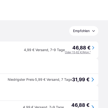
Empfohlen
46,88 €
4,99 € Versand
,
7–9 Tage
Oder 15,62 €/Mon.
¹
31,99 €
·
Niedrigster Preis
5,99 € Versand
,
7 Tage
46,88 €
4,99 € Versand
,
7–9 Tage