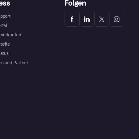
ess
Folgen
pport
rtal
a verkaufen
rseite
tatus
en und Partner