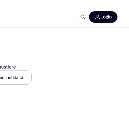
Login
Weitere Informationen
sstattung
M
Was ist Klarna?
Artikel
ustiere
hen Tiefstand.
tegorien