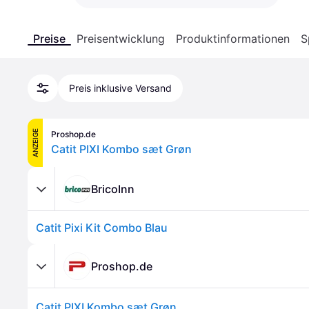
Preise
Preisentwicklung
Produktinformationen
S
Preis inklusive Versand
ANZEIGE
Proshop.de
Catit PIXI Kombo sæt Grøn
BricoInn
Catit Pixi Kit Combo Blau
Proshop.de
Catit PIXI Kombo sæt Grøn