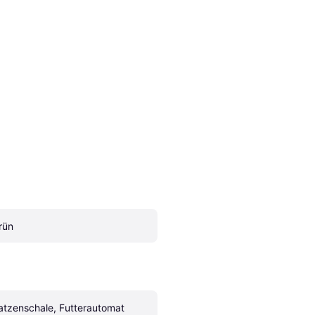
rün
atzenschale, Futterautomat 