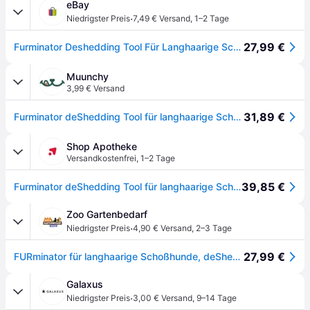
eBay
·
Niedrigster Preis
7,49 € Versand
,
1–2 Tage
27,99 €
Furminator Deshedding Tool Für Langhaarige Schoßhunde
Muunchy
3,99 € Versand
31,89 €
Furminator deShedding Tool für langhaarige Schoﬂhunde
Shop Apotheke
Versandkostenfrei
,
1–2 Tage
39,85 €
Furminator deShedding Tool für langhaarige Schoßhunde 1 St Bürste
Zoo Gartenbedarf
·
Niedrigster Preis
4,90 € Versand
,
2–3 Tage
27,99 €
FURminator für langhaarige Schoßhunde, deShedding-Pflege Werkzeug
Galaxus
·
Niedrigster Preis
3,00 € Versand
,
9–14 Tage