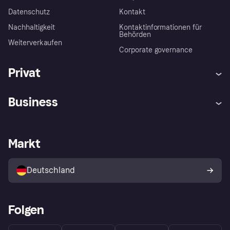
Datenschutz
Kontakt
Nachhaltigkeit
Kontaktinformationen für
Behörden
Weiterverkaufen
Corporate governance
Privat
Hilfe
Beschwerden
Business
Einloggen
Sicher shoppen mit Klarna
Händlersupport
Entwicklerseite
Mit Klarna einkaufen
Festgeld
Händlerportal
Betriebsstatus
Markt
Klarna App
Datenschutzeinstellungen
Mit Klarna verkaufen
Plattformen und Partner
Shops entdecken
Dein Widerrufsrecht
Deutschland
Käuferschutzrichtlinie
Folgen