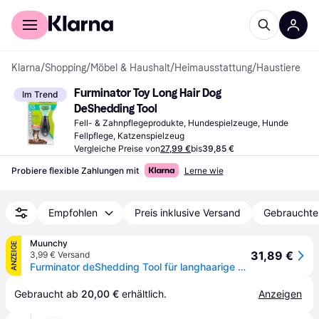
Für Shopper
Für Händler
Klarna
/
Shopping
/
Möbel & Haushalt
/
Heimausstattung
/
Haustiere
Furminator Toy Long Hair Dog 
Im Trend
DeShedding Tool
Fell- & Zahnpflegeprodukte, Hundespielzeuge, Hunde 
Fellpflege, Katzenspielzeug
Vergleiche Preise von
27,99 €
bis
39,85 €
Probiere flexible Zahlungen mit
Lerne wie
Empfohlen
Preis inklusive Versand
Gebrauchte
Muunchy
ANZEIGE
31,89 €
3,99 € Versand
Furminator deShedding Tool für langhaarige Schoﬂhunde
Gebraucht ab 
20,00 €
 erhältlich.
Anzeigen