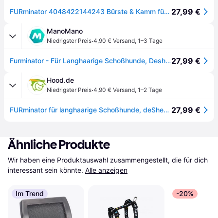
27,99 €
FURminator 4048422144243 Bürste & Kamm für Haustiere Schwarz, Gelb Hund Deshedder (Hund), Tierpflegegerät
ManoMano
·
Niedrigster Preis
4,90 € Versand
,
1–3 Tage
27,99 €
Furminator - Für Langhaarige Schoßhunde, Deshedding-pflege Werkzeug
Hood.de
·
Niedrigster Preis
4,90 € Versand
,
1–2 Tage
27,99 €
FURminator für langhaarige Schoßhunde, deShedding-Pflege Werkzeug
Ähnliche Produkte
Wir haben eine Produktauswahl zusammengestellt, die für dich 
interessant sein könnte.
Alle anzeigen
Im Trend
-20%