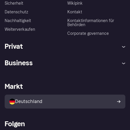
Sicherheit
Wikipink
Datenschutz
Kontakt
Nachhaltigkeit
Kontaktinformationen für
Behörden
Weiterverkaufen
Corporate governance
Privat
Hilfe
Beschwerden
Business
Einloggen
Sicher shoppen mit Klarna
Händlersupport
Entwicklerseite
Mit Klarna einkaufen
Festgeld
Händlerportal
Betriebsstatus
Markt
Klarna App
Datenschutzeinstellungen
Mit Klarna verkaufen
Plattformen und Partner
Shops entdecken
Dein Widerrufsrecht
Deutschland
Käuferschutzrichtlinie
Folgen