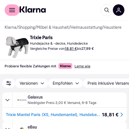
Für Shopper
Für Händler
Klarna
/
Shopping
/
Möbel & Haushalt
/
Heimausstattung
/
Haustiere
Trixie Paris
Hundejacke & -decke, Hundedecke
Vergleiche Preise von
18,81 €
bis
27,99 €
Probiere flexible Zahlungen mit
Lerne wie
Versionen
Empfohlen
Preis inklusive Versan
Galaxus
·
Niedrigster Preis
3,00 € Versand
,
6–8 Tage
18,81 €
Trixie Mantel Paris (XS, Hundemantel), Hundebekleidung
eBay