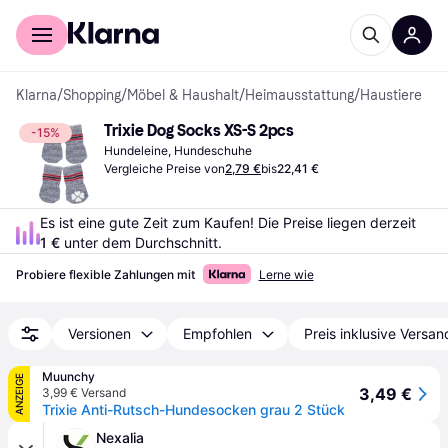
Für Shopper
Für Händler
Klarna
/
Shopping
/
Möbel & Haushalt
/
Heimausstattung
/
Haustiere
Trixie Dog Socks XS-S 2pcs
-15%
Hundeleine, Hundeschuhe
Vergleiche Preise von
2,79 €
bis
22,41 €
Es ist eine gute Zeit zum Kaufen! Die Preise liegen derzeit 
1 €
 unter dem Durchschnitt.
Probiere flexible Zahlungen mit
Lerne wie
Versionen
Empfohlen
Preis inklusive Versan
Muunchy
ANZEIGE
3,49 €
3,99 € Versand
Trixie Anti-Rutsch-Hundesocken grau 2 Stück
Nexalia