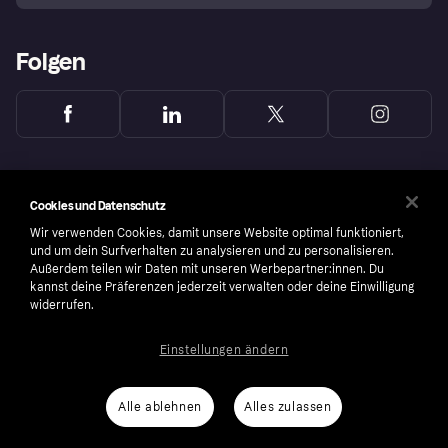
Folgen
Cookies und Datenschutz
Wir verwenden Cookies, damit unsere Website optimal funktioniert,
und um dein Surfverhalten zu analysieren und zu personalisieren.
Außerdem teilen wir Daten mit unseren Werbepartner:innen. Du
kannst deine Präferenzen jederzeit verwalten oder deine Einwilligung
widerrufen.
Einstellungen ändern
Copyright © 2005-2026 Klarna Bank AB (publ). Headquarters: Stockholm, Sweden. All
rights reserved. Klarna Bank AB (publ). Sveavägen 46, 111 34 Stockholm. Organization
number: 556737-0431
Alle ablehnen
Alles zulassen
Nutzungsbedingungen
Cookies
Klarna.com