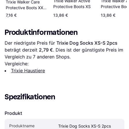
Trixie Walker Active
Trixie Walker A
Trixie Walker Care
Protective Boots XS
Protective Boo
Protective Boots XXXL
pack
2pcs
7,16 €
13,86 €
13,86 €
Produktinformationen
Der niedrigste Preis für 
Trixie Dog Socks XS-S 2pcs
beträgt derzeit 
2,79 €
. Dies ist der günstigste Preis im 
Vergleich zu 
7
 anderen Shops.
Vergleiche:
Trixie Haustiere
Spezifikationen
Produkt
Produktname
Trixie Dog Socks XS-S 2pcs