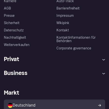
Karriere
Auto-Track
AGB
Barrierefreiheit
Presse
Impressum
Sicherheit
Wikipink
Datenschutz
Kontakt
Nachhaltigkeit
Kontaktinformationen für
Behörden
Weiterverkaufen
Corporate governance
Privat
Hilfe
Beschwerden
Business
Einloggen
Sicher shoppen mit Klarna
Händlersupport
Entwicklerseite
Mit Klarna einkaufen
Festgeld
Händlerportal
Betriebsstatus
Markt
Klarna App
Datenschutzeinstellungen
Mit Klarna verkaufen
Plattformen und Partner
Shops entdecken
Dein Widerrufsrecht
Deutschland
Käuferschutzrichtlinie