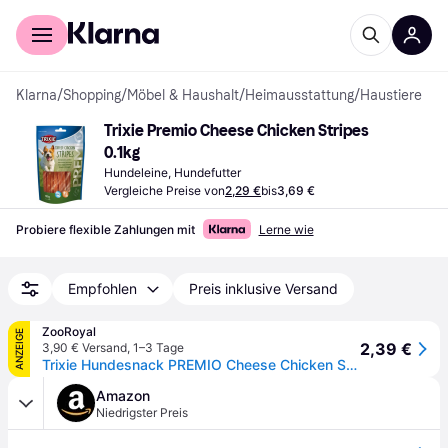
Für Shopper
Für Händler
Klarna
/
Shopping
/
Möbel & Haushalt
/
Heimausstattung
/
Haustiere
Trixie Premio Cheese Chicken Stripes 
0.1kg
Hundeleine, Hundefutter
Vergleiche Preise von
2,29 €
bis
3,69 €
Probiere flexible Zahlungen mit
Lerne wie
Empfohlen
Preis inklusive Versand
ZooRoyal
ANZEIGE
2,39 €
3,90 € Versand
,
1–3 Tage
Trixie Hundesnack PREMIO Cheese Chicken Stripes 100g
Amazon
Niedrigster Preis