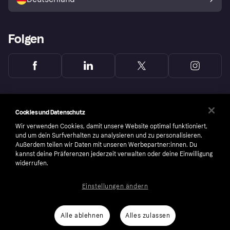
Käuferschutzrichtlinie
Folgen
Cookies und Datenschutz
Wir verwenden Cookies, damit unsere Website optimal funktioniert,
und um dein Surfverhalten zu analysieren und zu personalisieren.
Außerdem teilen wir Daten mit unseren Werbepartner:innen. Du
kannst deine Präferenzen jederzeit verwalten oder deine Einwilligung
widerrufen.
Einstellungen ändern
Copyright © 2005-2026 Klarna Bank AB (publ). Headquarters: Stockholm, Sweden. All
rights reserved. Klarna Bank AB (publ). Sveavägen 46, 111 34 Stockholm. Organization
number: 556737-0431
Alle ablehnen
Alles zulassen
Nutzungsbedingungen
Cookies
Klarna.com