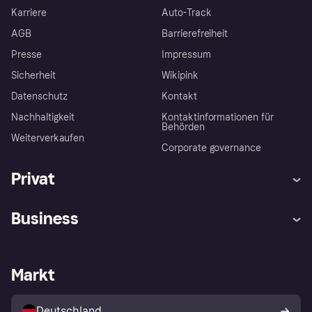
Karriere
Auto-Track
AGB
Barrierefreiheit
Presse
Impressum
Sicherheit
Wikipink
Datenschutz
Kontakt
Nachhaltigkeit
Kontaktinformationen für
Behörden
Weiterverkaufen
Corporate governance
Privat
Hilfe
Beschwerden
Business
Einloggen
Sicher shoppen mit Klarna
Händlersupport
Entwicklerseite
Mit Klarna einkaufen
Festgeld
Händlerportal
Betriebsstatus
Markt
Klarna App
Datenschutzeinstellungen
Mit Klarna verkaufen
Plattformen und Partner
Shops entdecken
Dein Widerrufsrecht
Deutschland