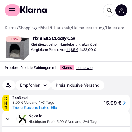
Für Shopper
Für Händler
Klarna
/
Shopping
/
Möbel & Haushalt
/
Heimausstattung
/
Haustiere
Trixie Ella Cuddly Cav
-18%
Kleintierzubehör, Hundebett, Kratzmöbel
Vergleiche Preise von
11,85 €
bis
22,00 €
Probiere flexible Zahlungen mit
Lerne wie
Empfohlen
Preis inklusive Versand
ZooRoyal
ANZEIGE
15,99 €
3,90 € Versand
,
1–3 Tage
Trixie Kuschelhöhle Ella
Nexalia
·
Niedrigster Preis
5,90 € Versand
,
2–4 Tage