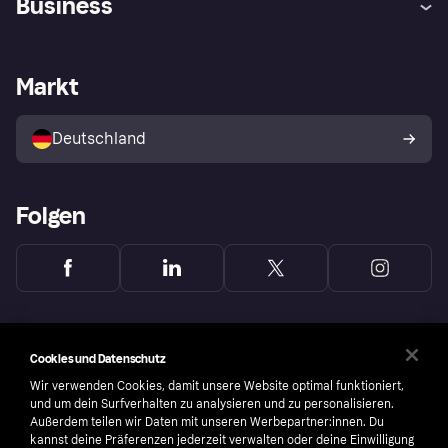
Business
Einloggen
Sicher shoppen mit Klarna
Händlersupport
Entwicklerseite
Mit Klarna einkaufen
Festgeld
Händlerportal
Betriebsstatus
Markt
Klarna App
Datenschutzeinstellungen
Mit Klarna verkaufen
Plattformen und Partner
Shops entdecken
Dein Widerrufsrecht
Deutschland
Käuferschutzrichtlinie
Folgen
Cookies und Datenschutz
Wir verwenden Cookies, damit unsere Website optimal funktioniert,
und um dein Surfverhalten zu analysieren und zu personalisieren.
Außerdem teilen wir Daten mit unseren Werbepartner:innen. Du
kannst deine Präferenzen jederzeit verwalten oder deine Einwilligung