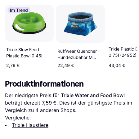
Im Trend
Trixie Plastic 
Trixie Slow Feed
Ruffwear Quencher
0.75l (24952)
Plastic Bowl 0.45l
Hundezubehör M
(25031)
coastal mountains
2,79 €
22,49 €
43,04 €
Produktinformationen
Der niedrigste Preis für 
Trixie Water and Food Bowl
beträgt derzeit 
7,59 €
. Dies ist der günstigste Preis im 
Vergleich zu 
4
 anderen Shops.
Vergleiche:
Trixie Haustiere