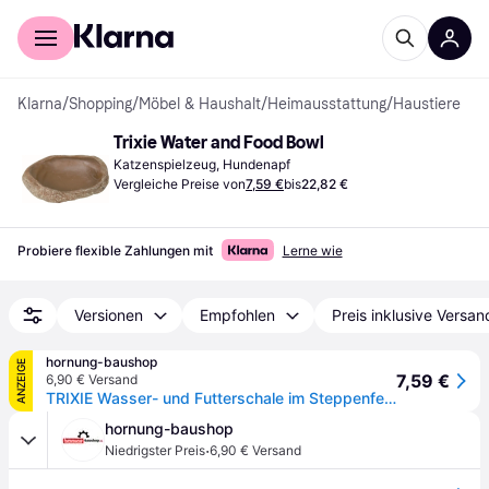
Für Shopper
Für Händler
Klarna
/
Shopping
/
Möbel & Haushalt
/
Heimausstattung
/
Haustiere
Trixie Water and Food Bowl
Katzenspielzeug, Hundenapf
Vergleiche Preise von
7,59 €
bis
22,82 €
Probiere flexible Zahlungen mit
Lerne wie
Versionen
Empfohlen
Preis inklusive Versan
hornung-baushop
ANZEIGE
7,59 €
6,90 € Versand
TRIXIE Wasser- und Futterschale im Steppenfelsen Design, 15 x 3,5 x 12 cm
hornung-baushop
·
Niedrigster Preis
6,90 € Versand