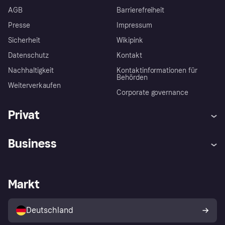
AGB
Barrierefreiheit
Presse
Impressum
Sicherheit
Wikipink
Datenschutz
Kontakt
Nachhaltigkeit
Kontaktinformationen für
Behörden
Weiterverkaufen
Corporate governance
Privat
Hilfe
Beschwerden
Business
Einloggen
Sicher shoppen mit Klarna
Händlersupport
Entwicklerseite
Mit Klarna einkaufen
Festgeld
Händlerportal
Betriebsstatus
Markt
Klarna App
Datenschutzeinstellungen
Mit Klarna verkaufen
Plattformen und Partner
Shops entdecken
Dein Widerrufsrecht
Deutschland
Käuferschutzrichtlinie