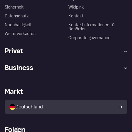
Sicherheit
Wikipink
Datenschutz
Kontakt
Nachhaltigkeit
Kontaktinformationen für
Behörden
Weiterverkaufen
Corporate governance
Privat
Hilfe
Beschwerden
Business
Einloggen
Sicher shoppen mit Klarna
Händlersupport
Entwicklerseite
Mit Klarna einkaufen
Festgeld
Händlerportal
Betriebsstatus
Markt
Klarna App
Datenschutzeinstellungen
Mit Klarna verkaufen
Plattformen und Partner
Shops entdecken
Dein Widerrufsrecht
Deutschland
Käuferschutzrichtlinie
Folgen