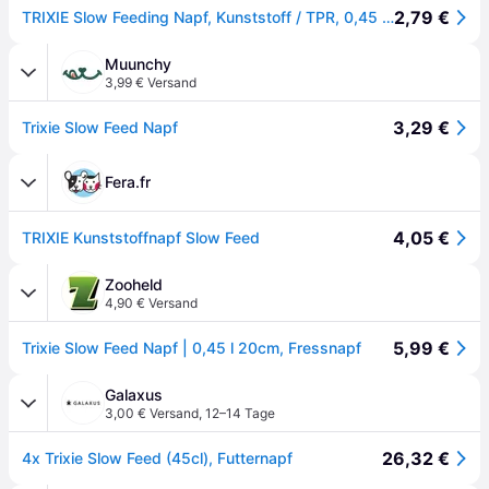
2,79 €
TRIXIE Slow Feeding Napf, Kunststoff / TPR, 0,45 l / Ø 20 cm
Muunchy
3,99 € Versand
3,29 €
Trixie Slow Feed Napf
Fera.fr
4,05 €
TRIXIE Kunststoffnapf Slow Feed
Zooheld
4,90 € Versand
5,99 €
Trixie Slow Feed Napf | 0,45 l 20cm, Fressnapf
Galaxus
3,00 € Versand
,
12–14 Tage
26,32 €
4x Trixie Slow Feed (45cl), Futternapf