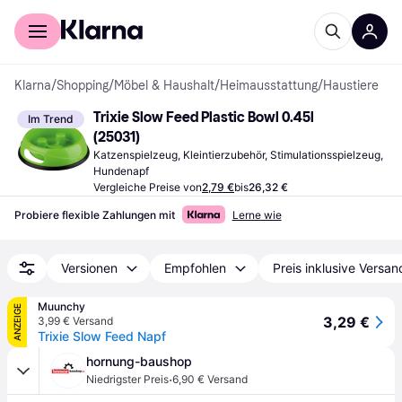
Für Shopper
Für Händler
Klarna
/
Shopping
/
Möbel & Haushalt
/
Heimausstattung
/
Haustiere
Trixie Slow Feed Plastic Bowl 0.45l 
Im Trend
(25031)
Katzenspielzeug, Kleintierzubehör, Stimulationsspielzeug, 
Hundenapf
Vergleiche Preise von
2,79 €
bis
26,32 €
Probiere flexible Zahlungen mit
Lerne wie
Versionen
Empfohlen
Preis inklusive Versan
Muunchy
ANZEIGE
3,29 €
3,99 € Versand
Trixie Slow Feed Napf
hornung-baushop
·
Niedrigster Preis
6,90 € Versand