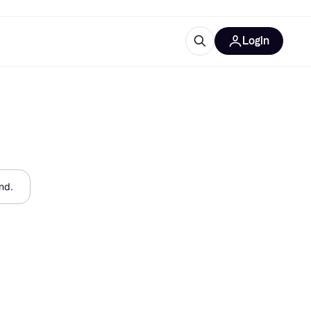
Login
Weitere Informationen
sstattung
M
Was ist Klarna?
Artikel
nd.
tegorien