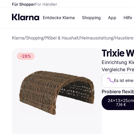
Für Shopper
Für Händler
Entdecke Klarna
Shopping
App
Hilfe
Klarna
/
Shopping
/
Möbel & Haushalt
/
Heimausstattung
/
Haustiere
Zahlungsmethoden
Shops
Zahlungsmethoden
Kaufla
Trixie W
Sofort bezahlen
eBay
-28%
Bezahle in 3
Temu
Einrichtung Kle
Teilzahlungen
Samsu
Bezahle in bis zu 30
SHEIN
Vergleiche Pr
Tagen
Es ist ein
Ratenzahlung
Probiere flexi
Alle Shops
24x13x25cm
7,16 €