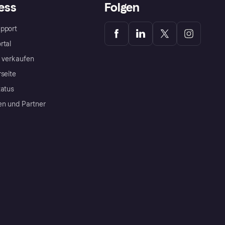
ess
Folgen
pport
rtal
a verkaufen
rseite
tatus
en und Partner