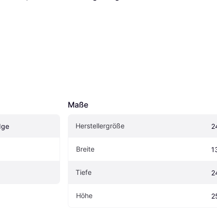
Maße
Herstellergröße
dge
2
Breite
1
Tiefe
2
Höhe
2