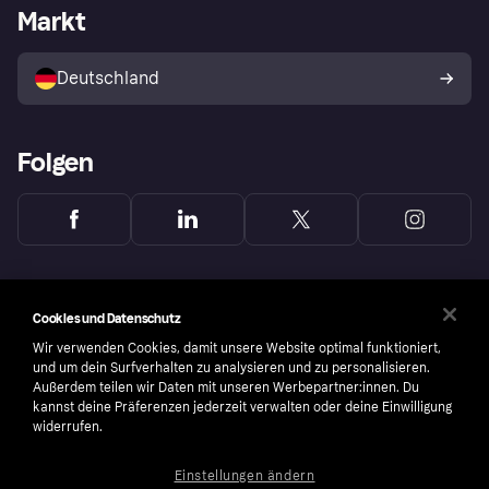
Händlerportal
Betriebsstatus
Markt
Klarna App
Datenschutzeinstellungen
Mit Klarna verkaufen
Plattformen und Partner
Shops entdecken
Dein Widerrufsrecht
Deutschland
Käuferschutzrichtlinie
Folgen
Cookies und Datenschutz
Wir verwenden Cookies, damit unsere Website optimal funktioniert,
und um dein Surfverhalten zu analysieren und zu personalisieren.
Außerdem teilen wir Daten mit unseren Werbepartner:innen. Du
kannst deine Präferenzen jederzeit verwalten oder deine Einwilligung
widerrufen.
Einstellungen ändern