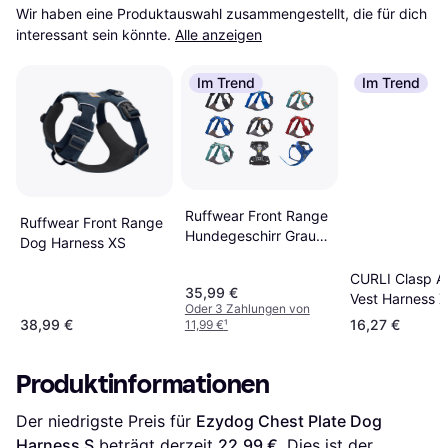
Wir haben eine Produktauswahl zusammengestellt, die für dich 
interessant sein könnte.
Alle anzeigen
Im Trend
Im Trend
Ruffwear Front Range
Ruffwear Front Range
Hundegeschirr Grau
Dog Harness XS
XXS (33-43 cm)
CURLI Clasp A
35,99 €
Vest Harness 
Oder 3 Zahlungen von
38,99 €
16,27 €
11,99 €
¹
Produktinformationen
Der niedrigste Preis für 
Ezydog Chest Plate Dog 
Harness S
 beträgt derzeit 
22,99 €
. Dies ist der 