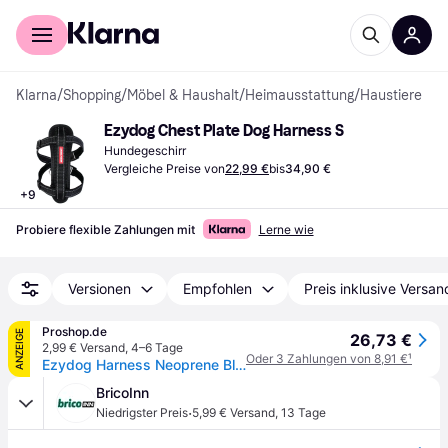
Für Shopper
Für Händler
Klarna
/
Shopping
/
Möbel & Haushalt
/
Heimausstattung
/
Haustiere
Ezydog Chest Plate Dog Harness S
Hundegeschirr
Vergleiche Preise von
22,99 €
bis
34,90 €
+
9
Probiere flexible Zahlungen mit
Lerne wie
Versionen
Empfohlen
Preis inklusive Versan
Proshop.de
ANZEIGE
26,73 €
2,99 € Versand
,
4–6 Tage
Oder 3 Zahlungen von 8,91 €
¹
Ezydog Harness Neoprene Black S 6-10Kg Walking/Car Harness
BricoInn
·
Niedrigster Preis
5,99 € Versand
,
13 Tage