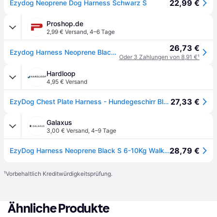
22,99 €
Ezydog Neoprene Dog Harness Schwarz S
Proshop.de
2,99 € Versand
,
4–6 Tage
26,73 €
Ezydog Harness Neoprene Black S 6-10Kg Walking/Car Harness
Oder 3 Zahlungen von 8,91 €
¹
Hardloop
4,95 € Versand
27,33 €
EzyDog Chest Plate Harness - Hundegeschirr Black S
Galaxus
3,00 € Versand
,
4–9 Tage
28,79 €
EzyDog Harness Neoprene Black S 6-10Kg Walking/Car Harness - (605.0316) (S, Hund, Spazieren), Halsband + Leine
¹
Vorbehaltlich Kreditwürdigkeitsprüfung.
Ähnliche Produkte