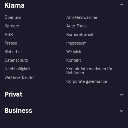
Klarna
Über uns
Anti-Geldwäsche
Karriere
Auto-Track
AGB
Barrierefreiheit
Presse
Impressum
Sicherheit
Wikipink
Datenschutz
Kontakt
Nachhaltigkeit
Kontaktinformationen für
Behörden
Weiterverkaufen
Corporate governance
Privat
Hilfe
Beschwerden
Business
Einloggen
Sicher shoppen mit Klarna
Händlersupport
Entwicklerseite
Mit Klarna einkaufen
Festgeld