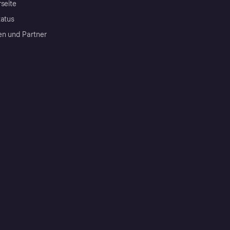
rseite
tatus
en und Partner