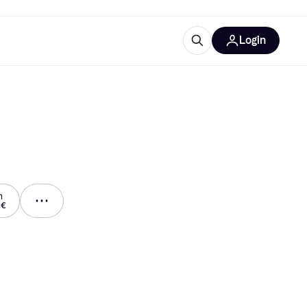
Login
Weitere Informationen
sstattung
M
Was ist Klarna?
Artikel
m
 €
tegorien