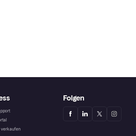
ess
Folgen
pport
rtal
a verkaufen