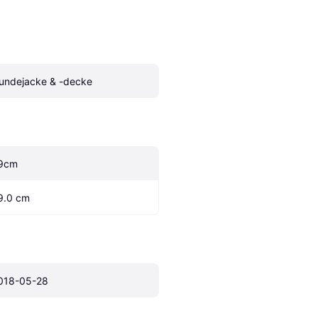
undejacke & -decke
9cm
9.0 cm
018-05-28