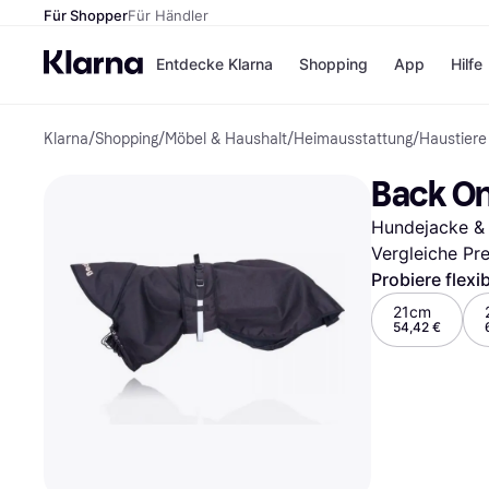
Für Shopper
Für Händler
Entdecke Klarna
Shopping
App
Hilfe
Klarna
/
Shopping
/
Möbel & Haushalt
/
Heimausstattung
/
Haustiere
Zahlungsmethoden
Shops
Zahlungsmethoden
Kaufla
Back On
Sofort bezahlen
eBay
Bezahle in 3
Temu
Hundejacke &
Teilzahlungen
Samsu
Bezahle in bis zu 30
SHEIN
Vergleiche Pr
Tagen
Probiere flexi
Ratenzahlung
21cm
54,42 €
Alle Shops