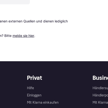
en externen Quellen und dienen lediglich 
? Bitte 
melde sie hier
.
Privat
Busin
Hilfe
Händlersu
Einloggen
Händlerpo
Mit Klarna einkaufen
Mit Klarn