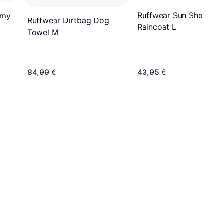
Ruffwear Sun Shower
imy
Ruffwear Dirtbag Dog
Raincoat L
Towel M
84,99 €
43,95 €