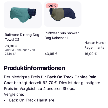
-29%
Ruffwear Sun Shower
Ruffwear Dirtbag Dog
Dog Raincoat L
Towel XS
Hunter Hunde-
78,30 €
Regenmantel M
Oder 3 Zahlungen von
Grün 35
43,95 €
16,99 €
26,10 €
¹
Produktinformationen
Der niedrigste Preis für 
Back On Track Canine Rain 
Coat
 beträgt derzeit 
62,70 €
. Dies ist der günstigste 
Preis im Vergleich zu 
4
 anderen Shops.
Vergleiche:
Back On Track Haustiere