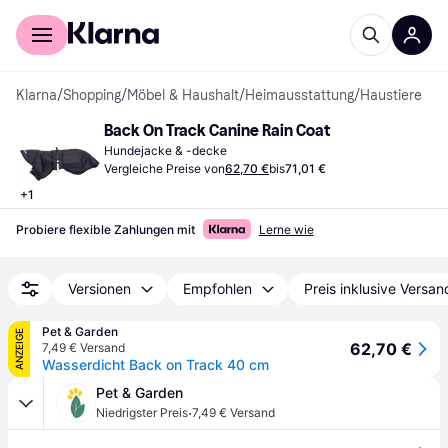
Für Shopper
Für Händler
Klarna
/
Shopping
/
Möbel & Haushalt
/
Heimausstattung
/
Haustiere
Back On Track Canine Rain Coat
Hundejacke & -decke
Vergleiche Preise von
62,70 €
bis
71,01 €
+
1
Probiere flexible Zahlungen mit
Lerne wie
Versionen
Empfohlen
Preis inklusive Versan
Pet & Garden
ANZEIGE
62,70 €
7,49 € Versand
Wasserdicht Back on Track 40 cm
Pet & Garden
·
Niedrigster Preis
7,49 € Versand