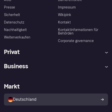
Presse
Impressum
Sicherheit
Wikipink
Datenschutz
Kontakt
Nachhaltigkeit
Kontaktinformationen für
Behörden
Weiterverkaufen
Corporate governance
Privat
Hilfe
Beschwerden
Business
Einloggen
Sicher shoppen mit Klarna
Händlersupport
Entwicklerseite
Mit Klarna einkaufen
Festgeld
Händlerportal
Betriebsstatus
Markt
Klarna App
Datenschutzeinstellungen
Mit Klarna verkaufen
Plattformen und Partner
Shops entdecken
Dein Widerrufsrecht
Deutschland
Käuferschutzrichtlinie