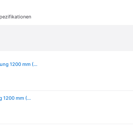
pezifikationen
JUWEL MultiLux LED Day LED-Aquarienbeleuchtung 1200 mm (31 Watt)
JUWEL MultiLux LED Day LED-Aquarienbeleuchtung 1200 mm (31 Watt)