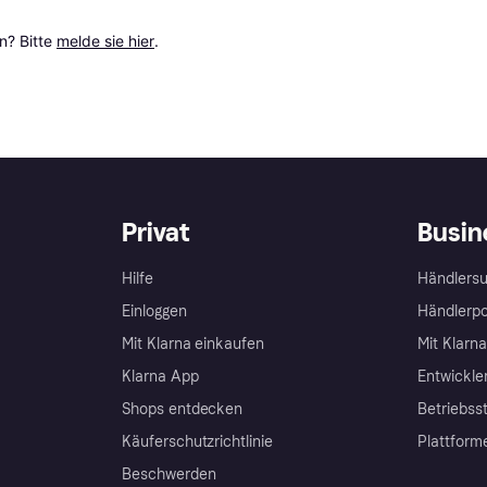
? Bitte 
melde sie hier
.
Privat
Busin
Hilfe
Händlersu
Einloggen
Händlerpo
Mit Klarna einkaufen
Mit Klarn
Klarna App
Entwickle
Shops entdecken
Betriebss
Käuferschutzrichtlinie
Plattform
Beschwerden