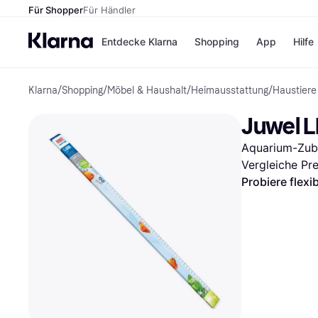
Für Shopper
Für Händler
Entdecke Klarna
Shopping
App
Hilfe
Klarna
/
Shopping
/
Möbel & Haushalt
/
Heimausstattung
/
Haustiere
Zahlungsmethoden
Shops
Zahlungsmethoden
Kaufla
Juwel L
Sofort bezahlen
eBay
Bezahle in 3 Teilzahlunge
Temu
Aquarium-Zub
Bezahle in bis zu 30 Tage
Samsu
Ratenzahlung
SHEIN
Vergleiche Pr
Probiere flexi
Alle Shops