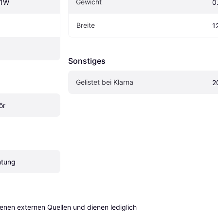
Gewicht
31W
0
Breite
1
Sonstiges
Gelistet bei Klarna
2
ör
htung
en externen Quellen und dienen lediglich 