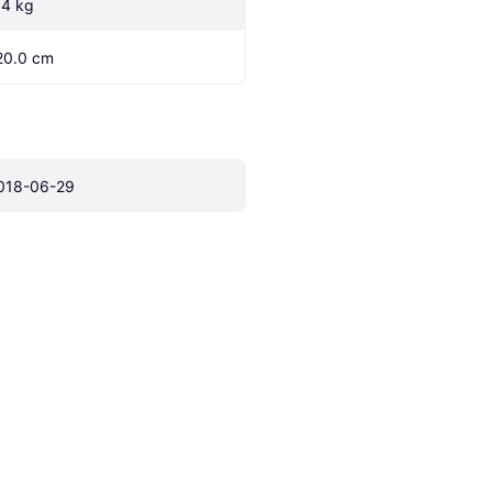
.4 kg
20.0 cm
018-06-29