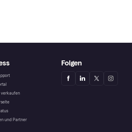
ess
Folgen
pport
rtal
a verkaufen
rseite
tatus
en und Partner