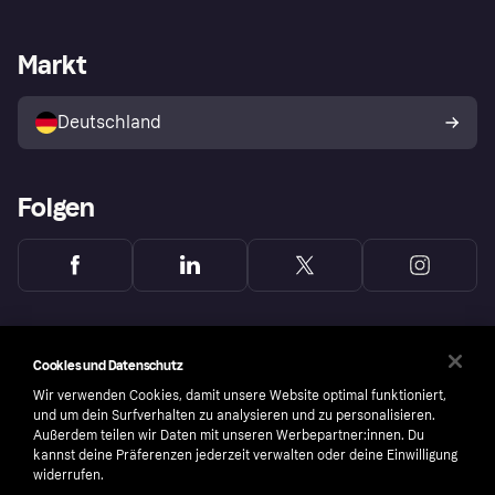
Händlersupport
Entwicklerseite
Mit Klarna einkaufen
Festgeld
Händlerportal
Betriebsstatus
Markt
Klarna App
Datenschutzeinstellungen
Mit Klarna verkaufen
Plattformen und Partner
Shops entdecken
Dein Widerrufsrecht
Deutschland
Käuferschutzrichtlinie
Folgen
Cookies und Datenschutz
Wir verwenden Cookies, damit unsere Website optimal funktioniert,
und um dein Surfverhalten zu analysieren und zu personalisieren.
Außerdem teilen wir Daten mit unseren Werbepartner:innen. Du
kannst deine Präferenzen jederzeit verwalten oder deine Einwilligung
widerrufen.