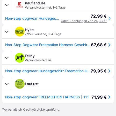
Kaufland.de
Versandkostenfrei
,
1–2 Tage
72,99 €
Non-stop dogwear Hundegeschirr Freemotion Harness, Größe: 9 / Länge Bruststück: 26 cm
Oder 3 Zahlungen von 24,33 €
¹
Hylte
7,95 € Versand
,
3–4 Tage
67,68 €
Non-Stop Dogwear Freemotion Harness Geschirr - 9
Fellby
Versandkostenfrei
79,95 €
Non-stop dogwear Hundegeschirr Freemotion Harness Schwarz 9
Lauflust
71,99 €
Non-stop dogwear FREEMOTION HARNESS | 111
¹
Vorbehaltlich Kreditwürdigkeitsprüfung.