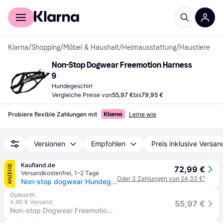
Für Shopper
Für Händler
Klarna
/
Shopping
/
Möbel & Haushalt
/
Heimausstattung
/
Haustiere
Non-Stop Dogwear Freemotion Harness 
9
Hundegeschirr
Vergleiche Preise von
55,97 €
bis
79,95 €
Probiere flexible Zahlungen mit
Lerne wie
Versionen
Empfohlen
Preis inklusive Versan
Kaufland.de
ANZEIGE
72,99 €
Versandkostenfrei
,
1–2 Tage
Oder 3 Zahlungen von 24,33 €
¹
Non-stop dogwear Hundegeschirr Freemotion Harness, Größe: 9 / Länge Bruststück: 26 cm
Outnorth
4,90 € Versand
55,97 €
Non-stop Dogwear Freemotion Harness Black Hundegeschirr & Hundehalsbänder 9