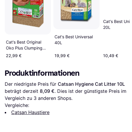
Cat's Best Univ
20L
Cat's Best Universal
Cat's Best Original
40L
Oko Plus Clumping
Cat Litter 40L
22,99 €
19,99 €
10,49 €
Produktinformationen
Der niedrigste Preis für 
Catsan Hygiene Cat Litter 10L
beträgt derzeit 
8,09 €
. Dies ist der günstigste Preis im 
Vergleich zu 
3
 anderen Shops.
Vergleiche:
Catsan Haustiere