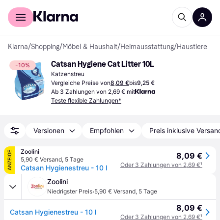
Für Shopper
Für Händler
Klarna
/
Shopping
/
Möbel & Haushalt
/
Heimausstattung
/
Haustiere
Catsan Hygiene Cat Litter 10L
-10%
Katzenstreu
Vergleiche Preise von
8,09 €
bis
9,25 €
Ab 3 Zahlungen von 2,69 € mit
Teste flexible Zahlungen*
Versionen
Empfohlen
Preis inklusive Versan
Zoolini
ANZEIGE
8,09 €
5,90 € Versand
,
5 Tage
Oder 3 Zahlungen von 2,69 €
¹
Catsan Hygienestreu - 10 l
Zoolini
·
Niedrigster Preis
5,90 € Versand
,
5 Tage
8,09 €
Catsan Hygienestreu - 10 l
Oder 3 Zahlungen von 2,69 €
¹