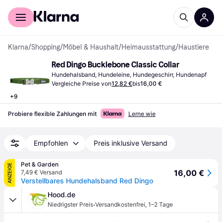
Für Shopper
Für Händler
Klarna
/
Shopping
/
Möbel & Haushalt
/
Heimausstattung
/
Haustiere
Red Dingo Bucklebone Classic Collar
Hundehalsband, Hundeleine, Hundegeschirr, Hundenapf
Vergleiche Preise von
12,82 €
bis
16,00 €
+
9
Probiere flexible Zahlungen mit
Lerne wie
Empfohlen
Preis inklusive Versand
Pet & Garden
ANZEIGE
16,00 €
7,49 € Versand
Verstellbares Hundehalsband Red Dingo
Hood.de
·
Niedrigster Preis
Versandkostenfrei
,
1–2 Tage