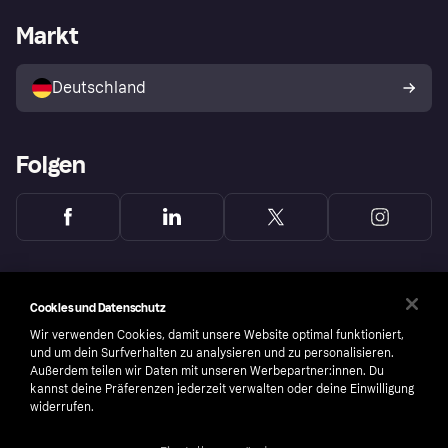
Mit Klarna einkaufen
Festgeld
Händlerportal
Betriebsstatus
Markt
Klarna App
Datenschutzeinstellungen
Mit Klarna verkaufen
Plattformen und Partner
Shops entdecken
Dein Widerrufsrecht
Deutschland
Käuferschutzrichtlinie
Folgen
Cookies und Datenschutz
Wir verwenden Cookies, damit unsere Website optimal funktioniert,
und um dein Surfverhalten zu analysieren und zu personalisieren.
Außerdem teilen wir Daten mit unseren Werbepartner:innen. Du
kannst deine Präferenzen jederzeit verwalten oder deine Einwilligung
widerrufen.