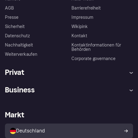
AGB
Barrierefreiheit
Presse
Impressum
Sicherheit
Wikipink
Datenschutz
Kontakt
Nachhaltigkeit
Kontaktinformationen für
Behörden
Weiterverkaufen
Corporate governance
Privat
Hilfe
Beschwerden
Business
Einloggen
Sicher shoppen mit Klarna
Händlersupport
Entwicklerseite
Mit Klarna einkaufen
Festgeld
Händlerportal
Betriebsstatus
Markt
Klarna App
Datenschutzeinstellungen
Mit Klarna verkaufen
Plattformen und Partner
Shops entdecken
Dein Widerrufsrecht
Deutschland
Käuferschutzrichtlinie