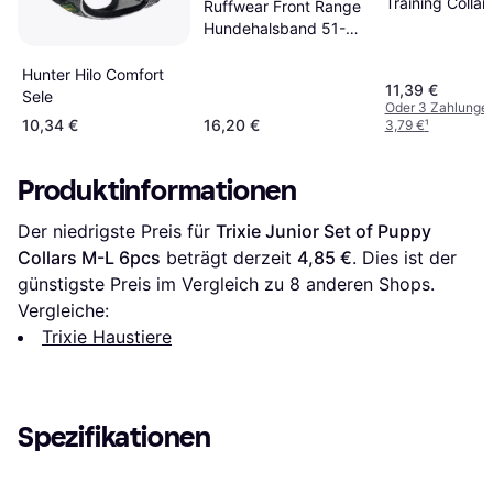
Training Collar
Ruffwear Front Range
Hundehalsband 51-66
cm - Schwarz
Hunter Hilo Comfort
11,39 €
Sele
Oder 3 Zahlunge
10,34 €
16,20 €
3,79 €
¹
Produktinformationen
Der niedrigste Preis für 
Trixie Junior Set of Puppy 
Collars M-L 6pcs
 beträgt derzeit 
4,85 €
. Dies ist der 
günstigste Preis im Vergleich zu 
8
 anderen Shops.
Vergleiche:
Trixie Haustiere
Spezifikationen