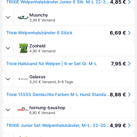
4,85 €
TRIXIE Welpenhalsbänder Junior 6 Stk. M-L 22-35 cm/10mm verschiedene Farben
Muunchy
3,99 € Versand
6,69 €
Trixie Welpenhalsbänder 6 Stück
Zooheld
4,90 € Versand
7,95 €
Trixie Halsband für Welpen | 6-er Set Gr. M-L
Galaxus
3,00 € Versand
,
6–8 Tage
8,86 €
Trixie 15555 Gemischte Farben M-L Hund Standardkragen (L, M, Hund, Allgemein), Halsband + Leine
hornung-baushop
6,90 € Versand
4,99 €
TRIXIE Junior Set Welpenhalsbänder, M–L: 22–35 cm / 10 mm, 6 Stück, schwarz, rot, royalblau