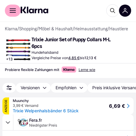
Für Shopper
Für Händler
Klarna
/
Shopping
/
Möbel & Haushalt
/
Heimausstattung
/
Haustiere
Trixie Junior Set of Puppy Collars M-L 
6pcs
Hundehalsband
Vergleiche Preise von
4,85 €
bis
12,13 €
+
13
Probiere flexible Zahlungen mit
Lerne wie
Versionen
Empfohlen
Preis inklusive Versan
Muunchy
ANZEIGE
6,69 €
3,99 € Versand
Trixie Welpenhalsbänder 6 Stück
Fera.fr
Niedrigster Preis