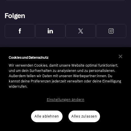
Folgen
Cookies und Datenschutz
Wir verwenden Cookies, damit unsere Website optimal funktioniert,
und um dein Surfverhalten zu analysieren und zu personalisieren.
Außerdem teilen wir Daten mit unseren Werbepartner:innen. Du
kannst deine Präferenzen jederzeit verwalten oder deine Einwilligung
widerrufen.
Einstellungen ändern
Copyright © 2005-2026 Klarna Bank AB (publ). Headquarters: Stockholm, Sweden. All
rights reserved. Klarna Bank AB (publ). Sveavägen 46, 111 34 Stockholm. Organization
number: 556737-0431
Alle ablehnen
Alles zulassen
Nutzungsbedingungen
Cookies
Klarna.com