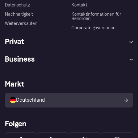
Datenschutz
Kontakt
Nachhaltigkeit
Kontaktinformationen für
Behörden
Weiterverkaufen
Corporate governance
Privat
Hilfe
Beschwerden
Business
Einloggen
Sicher shoppen mit Klarna
Händlersupport
Entwicklerseite
Mit Klarna einkaufen
Festgeld
Händlerportal
Betriebsstatus
Markt
Klarna App
Datenschutzeinstellungen
Mit Klarna verkaufen
Plattformen und Partner
Shops entdecken
Dein Widerrufsrecht
Deutschland
Käuferschutzrichtlinie
Folgen