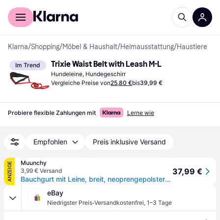
Für Shopper
Für Händler
Klarna
/
Shopping
/
Möbel & Haushalt
/
Heimausstattung
/
Haustiere
Trixie Waist Belt with Leash M-L
Im Trend
Hundeleine, Hundegeschirr
Vergleiche Preise von
25,80 €
bis
39,99 €
Probiere flexible Zahlungen mit
Lerne wie
Empfohlen
Preis inklusive Versand
Muunchy
ANZEIGE
37,99 €
3,99 € Versand
Bauchgurt mit Leine, breit, neoprengepolstert, schwarz
eBay
·
Niedrigster Preis
Versandkostenfrei
,
1–3 Tage