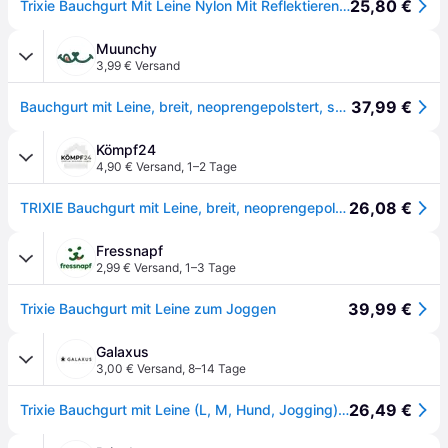
25,80 €
Trixie Bauchgurt Mit Leine Nylon Mit Reflektierenden Elementen Für Größen S-m
Muunchy
3,99 € Versand
37,99 €
Bauchgurt mit Leine, breit, neoprengepolstert, schwarz
Kömpf24
4,90 € Versand
,
1–2 Tage
26,08 €
TRIXIE Bauchgurt mit Leine, breit, neoprengepolstert, Gurt: 70–120 cm/12 cm, Leine: 1,10–1,50 m/20 mm, sch
Fressnapf
2,99 € Versand
,
1–3 Tage
39,99 €
Trixie Bauchgurt mit Leine zum Joggen
Galaxus
3,00 € Versand
,
8–14 Tage
26,49 €
Trixie Bauchgurt mit Leine (L, M, Hund, Jogging), Halsband + Leine