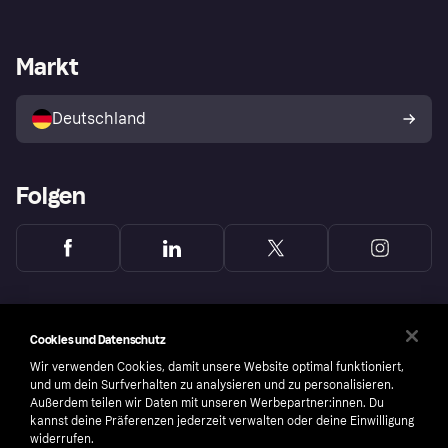
Einloggen
Sicher shoppen mit Klarna
Händlersupport
Entwicklerseite
Mit Klarna einkaufen
Festgeld
Händlerportal
Betriebsstatus
Markt
Klarna App
Datenschutzeinstellungen
Mit Klarna verkaufen
Plattformen und Partner
Shops entdecken
Dein Widerrufsrecht
Deutschland
Käuferschutzrichtlinie
Folgen
Cookies und Datenschutz
Wir verwenden Cookies, damit unsere Website optimal funktioniert,
und um dein Surfverhalten zu analysieren und zu personalisieren.
Außerdem teilen wir Daten mit unseren Werbepartner:innen. Du
kannst deine Präferenzen jederzeit verwalten oder deine Einwilligung
widerrufen.