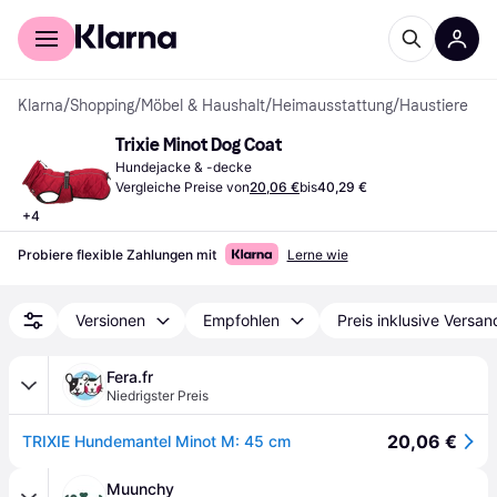
Für Shopper
Für Händler
Klarna
/
Shopping
/
Möbel & Haushalt
/
Heimausstattung
/
Haustiere
Trixie Minot Dog Coat
Hundejacke & -decke
Vergleiche Preise von
20,06 €
bis
40,29 €
+
4
Probiere flexible Zahlungen mit
Lerne wie
Versionen
Empfohlen
Preis inklusive Versan
Fera.fr
Niedrigster Preis
20,06 €
TRIXIE Hundemantel Minot M: 45 cm
Muunchy