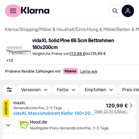
Für Shopper
Für Händler
Klarna
/
Shopping
/
Möbel & Haushalt
/
Einrichtung & Möbel
/
Betten & M
vidaXL Solid Pine 69.5cm Bettrahmen 
180x200cm
Vergleiche Preise von
113,99 €
bis
125,99 €
+
13
Probiere flexible Zahlungen mit
Lerne wie
Versionen
Farbe
Empfohlen
Preis in
VidaXL
ANZEIGE
120,99 €
Versandkostenfrei
,
2–5 Tage
Oder 20,91 €/Mon.
¹
vidaXL Massivholzbett Kiefer 180x200 cm
Hood.de
·
Niedrigster Preis
Versandkostenfrei
,
1–3 Tage