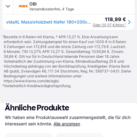
OBI
Versandkostenfrei
,
4 Tage
118,99 €
vidaXL Massivholzbett Kiefer 180x200cm 6FT Super King923557
Oder 20,57 €/Mon.
¹
¹
Bezahle in 6 Raten mit Klarna, * APR 13,27 %. Eine Anzahlung kann
erforderlich sein. Zahlungsbeispiel für einen Kauf von 1000 € in 6 Raten:
5 Zahlungen von 172,81€ und die letzte Zahlung von 172,79 €. Laufzeit:
6 Monate. TIN 13,27% APR 13,27 %. Gesamtbetrag: 1036,84 €. Zinsen:
36,84 €. Gilt nur für in Deutschland lebende Personen über 18 Jahre.
Vorbehaltlich der Zustimmung von Klarna. Mindestkaufbetrag 25 € und
Höchstbetrag abhängig von der Bonitätsprüfung. Kreditgeber: Klarna Bank
AB (publ), Sveavägen 46, 111 34 Stockholm, Reg. Nr.: 556737-0431. Siehe
Bedingungen und weitere Informationen unter
https://www.klarna.com/de/agb/
.
²
Vorbehaltlich Kreditwürdigkeitsprüfung.
Ähnliche Produkte
Wir haben eine Produktauswahl zusammengestellt, die für dich 
interessant sein könnte.
Alle anzeigen