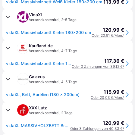
113,99 €
vidaXL Massivholzbett Weiß Kiefer 180x200 cm
VidaXL
Versandkostenfrei
,
2–5 Tage
120,99 €
vidaXL Massivholzbett Kiefer 180x200 cm
Oder 20,91 €/Mon.
¹
Kaufland.de
Versandkostenfrei
,
4–7 Tage
117,36 €
vidaXL Massivholzbett Kiefer 180x200 cm
Oder 3 Zahlungen von 39,12 €
²
Galaxus
Versandkostenfrei
,
4–5 Tage
115,99 €
vidaXL, Bett, Aurélien (180 x 200cm)
Oder 20,03 €/Mon.
¹
XXX Lutz
Versandkostenfrei
,
2 Tage
120,99 €
vidaXL MASSIVHOLZBETT Braun
Oder 3 Zahlungen von 40,33 €
²