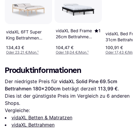
vidaXL Bed Frame
1
vidaXL 6FT Super
vidaXL Bed Fr
26cm Bettrahmen
King Bettrahmen
31cm Bettrah
180x200cm
185.5x205.5cm
180x200cm
134,43 €
104,47 €
100,91 €
Oder 23,21 €/Mon.
¹
Oder 18,04 €/Mon.
¹
Oder 17,43 €/Mon
Produktinformationen
Der niedrigste Preis für 
vidaXL Solid Pine 69.5cm 
Bettrahmen 180x200cm
 beträgt derzeit 
113,99 €
. 
Dies ist der günstigste Preis im Vergleich zu 
6
 anderen 
Shops.
Vergleiche:
vidaXL Betten & Matratzen
vidaXL Bettrahmen