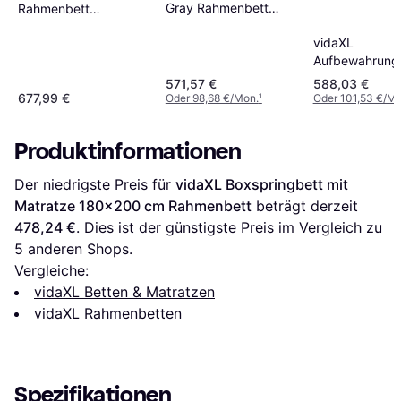
Gray Rahmenbett
Rahmenbett
180x203cm
180x203cm
vidaXL
Aufbewahrung
Mit Matratze
571,57 €
588,03 €
Dunkelgrau 18
677,99 €
Oder 98,68 €/Mon.
¹
Oder 101,53 €/Mo
cm Rahmenbet
Produktinformationen
Der niedrigste Preis für 
vidaXL Boxspringbett mit 
Matratze 180x200 cm Rahmenbett
 beträgt derzeit 
478,24 €
. Dies ist der günstigste Preis im Vergleich zu 
5
 anderen Shops.
Vergleiche:
vidaXL Betten & Matratzen
vidaXL Rahmenbetten
Spezifikationen