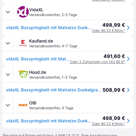
VidaXL
Versandkostenfrei
,
2–5 Tage
498,99 €
vidaXL Boxspringbett mit Matratze Dunkelgrau 180x200 cm Stoff
Oder 86,23 €/Mon.
¹
Kaufland.de
Versandkostenfrei
,
4–7 Tage
491,60 €
vidaXL Boxspringbett mit Matratze Dunkelgrau 180x200 cm Stoff
Oder 3 Zahlungen von 163,86 €
²
Hood.de
Versandkostenfrei
,
1–3 Tage
508,99 €
vidaXL Boxspringbett mit Matratze Dunkelgrau 180x200 cm Stoff
OBI
Versandkostenfrei
,
4 Tage
498,99 €
vidaXL Boxspringbett mit Matratze Dunkelgrau 180x200 cm Stoff1389572
Oder 86,23 €/Mon.
¹
¹
Bezahle in 6 Raten mit Klarna, * APR 13,27 %. Eine Anzahlung kann