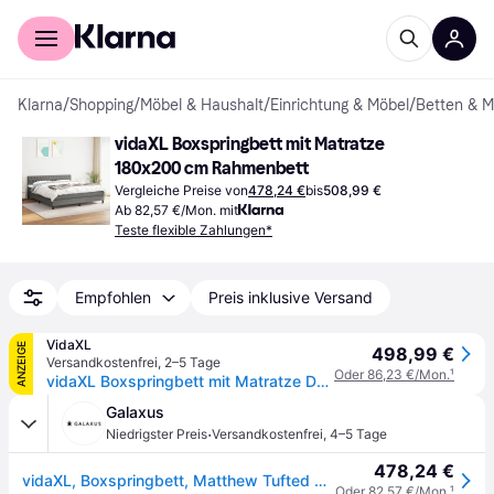
Für Shopper
Für Händler
Klarna
/
Shopping
/
Möbel & Haushalt
/
Einrichtung & Möbel
/
Betten & M
vidaXL Boxspringbett mit Matratze 
180x200 cm Rahmenbett
Vergleiche Preise von
478,24 €
bis
508,99 €
Ab 82,57 €/Mon. mit
Teste flexible Zahlungen*
Empfohlen
Preis inklusive Versand
VidaXL
ANZEIGE
498,99 €
Versandkostenfrei
,
2–5 Tage
Oder 86,23 €/Mon.
¹
vidaXL Boxspringbett mit Matratze Dunkelgrau 180x200 cm Stoff
Galaxus
·
Niedrigster Preis
Versandkostenfrei
,
4–5 Tage
478,24 €
vidaXL, Boxspringbett, Matthew Tufted design (180 x 200cm)
Oder 82,57 €/Mon.
¹