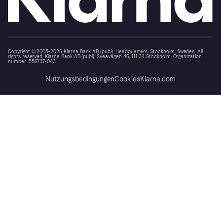
Copyright © 2005-2026 Klarna Bank AB (publ). Headquarters: Stockholm, Sweden. All
rights reserved. Klarna Bank AB (publ). Sveavägen 46, 111 34 Stockholm. Organization
number: 556737-0431
Nutzungsbedingungen
Cookies
Klarna.com