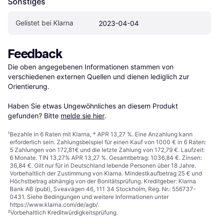
Sonstiges
Gelistet bei Klarna
2023-04-04
Feedback
Die oben angegebenen Informationen stammen von 
verschiedenen externen Quellen und dienen lediglich zur 
Orientierung.

Haben Sie etwas Ungewöhnliches an diesem Produkt 
gefunden? Bitte 
melde sie hier
.
¹
Bezahle in 6 Raten mit Klarna, * APR 13,27 %. Eine Anzahlung kann
erforderlich sein. Zahlungsbeispiel für einen Kauf von 1000 € in 6 Raten:
5 Zahlungen von 172,81€ und die letzte Zahlung von 172,79 €. Laufzeit:
6 Monate. TIN 13,27% APR 13,27 %. Gesamtbetrag: 1036,84 €. Zinsen:
36,84 €. Gilt nur für in Deutschland lebende Personen über 18 Jahre.
Vorbehaltlich der Zustimmung von Klarna. Mindestkaufbetrag 25 € und
Höchstbetrag abhängig von der Bonitätsprüfung. Kreditgeber: Klarna
Bank AB (publ), Sveavägen 46, 111 34 Stockholm, Reg. Nr.: 556737-
0431. Siehe Bedingungen und weitere Informationen unter
https://www.klarna.com/de/agb/
.
²
Vorbehaltlich Kreditwürdigkeitsprüfung.