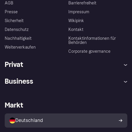
AGB
Barrierefreiheit
Presse
Impressum
Sicherheit
Wikipink
Datenschutz
Kontakt
Nachhaltigkeit
Kontaktinformationen für
Behörden
Weiterverkaufen
Corporate governance
Privat
Hilfe
Beschwerden
Business
Einloggen
Sicher shoppen mit Klarna
Händlersupport
Entwicklerseite
Mit Klarna einkaufen
Festgeld
Händlerportal
Betriebsstatus
Markt
Klarna App
Datenschutzeinstellungen
Mit Klarna verkaufen
Plattformen und Partner
Shops entdecken
Dein Widerrufsrecht
Deutschland
Käuferschutzrichtlinie