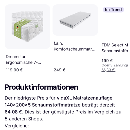
Im Trend
f.a.n.
FDM Select Ma
Komfortschaummatratze
Schaumstoffma
Max Foam 140x200
140x200cm
Dreamstar
199 €
140 cm x 18 cm
Ergonomische 7-
Oder 3 Zahlunge
Schaumstoffmatratze
Zonen XXL
119,90 €
249 €
66,33 €
¹
140x200cm
Wendematratze 140 x
200 cm
Produktinformationen
Schaumstoffmatratze
Der niedrigste Preis für 
vidaXL Matratzenauflage 
140x200x5 Schaumstoffmatratze
 beträgt derzeit 
64,08 €
. Dies ist der günstigste Preis im Vergleich zu 
5
 anderen Shops.
Vergleiche: