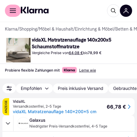
Für Shopper
Für Händler
Klarna
/
Shopping
/
Möbel & Haushalt
/
Einrichtung & Möbel
/
Betten & M
vidaXL Matratzenauflage 140x200x5 
Schaumstoffmatratze
Vergleiche Preise von
64,08 €
bis
78,99 €
Probiere flexible Zahlungen mit
Lerne wie
Empfohlen
Preis inklusive Versand
Gebrauchte
VidaXL
ANZEIGE
66,78 €
Versandkostenfrei
,
2–5 Tage
vidaXL Matratzenauflage 140x200x5 cm
Galaxus
·
Niedrigster Preis
Versandkostenfrei
,
4–5 Tage