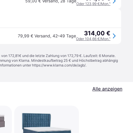
59,00 € Versand
,
28 Tage
Oder 123,99 €/Mon.
¹
314,00 €
79,99 € Versand
,
42–49 Tage
Oder 104,66 €/Mon.
¹
n von 172,81€ und die letzte Zahlung von 172,79 €. Laufzeit: 6 Monate.
stimmung von Klarna. Mindestkaufbetrag 25 € und Höchstbetrag abhängig
Informationen unter
https://www.klarna.com/de/agb/
.
Alle anzeigen