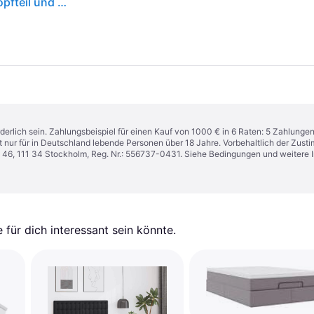
Bettanlage MARS Stauraumbett mit beleuchtetem Kopfteil und 2 Bettschubkästen, Holznachbildung Graphit/Montana Eiche
derlich sein. Zahlungsbeispiel für einen Kauf von 1000 € in 6 Raten: 5 Zahlunge
t nur für in Deutschland lebende Personen über 18 Jahre. Vorbehaltlich der Zu
n 46, 111 34 Stockholm, Reg. Nr.: 556737-0431. Siehe Bedingungen und weitere 
für dich interessant sein könnte.