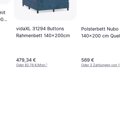
mit
00
vidaXL 31294 Buttons
Polsterbett Nubo Me
Rahmenbett 140x200cm
140x200 cm Quelle 1
Rahmenbett
479,34 €
569 €
Oder 82,76 €/Mon.
¹
Oder 3 Zahlungen von 189,66