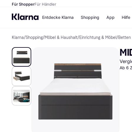
Für Shopper
Für Händler
Entdecke Klarna
Shopping
App
Hilfe
Klarna
/
Shopping
/
Möbel & Haushalt
/
Einrichtung & Möbel
/
Betten
Zahlungsmethoden
Shops
Zahlungsmethoden
Kaufla
MI
Sofort bezahlen
eBay
Bezahle in 3
Temu
Vergl
Teilzahlungen
Samsu
Bezahle in bis zu 30
SHEIN
Ab 6 
Tagen
Ratenzahlung
Alle Shops