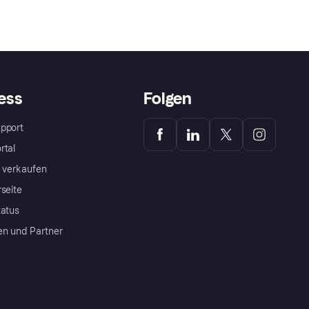
ess
Folgen
pport
rtal
a verkaufen
rseite
tatus
en und Partner