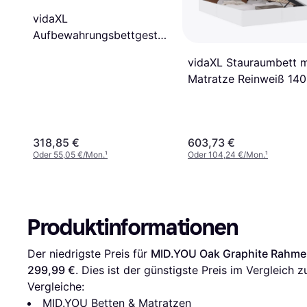
vidaXL
Aufbewahrungsbettgestell
Schwarz Eichen-Optik 140
vidaXL Stauraumbett m
x 200 cm Rahmenbett
Matratze Reinweiß 140
200 cm Kunstleder
Rahmenbett
318,85 €
603,73 €
Oder 55,05 €/Mon.
¹
Oder 104,24 €/Mon.
¹
Produktinformationen
Der niedrigste Preis für 
MID.YOU Oak Graphite Rahm
299,99 €
. Dies ist der günstigste Preis im Vergleich z
Vergleiche:
MID.YOU Betten & Matratzen