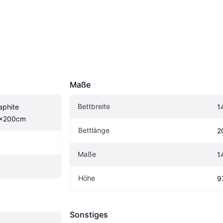
Maße
Bettbreite
phite 
1
0x200cm
Bettlänge
2
Maße
1
Höhe
9
Sonstiges