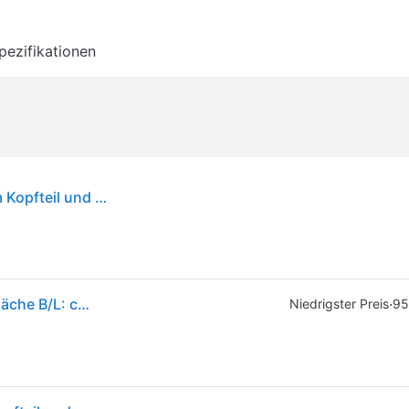
pezifikationen
Bettanlage MARS Stauraumbett mit beleuchtetem Kopfteil und 2 Bettschubkästen, Holznachbildung Graphit/Montana Eiche
Bett Mars Graphit Montana Oak Nachbildung Liegefläche B/L: ca. 140x200 cm
·
Niedrigster Preis
95