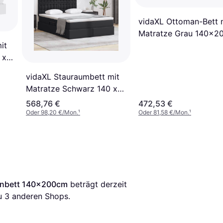
vidaXL Ottoman-Bett 
Matratze Grau 140x2
cm Rahmenbett
it
140x203cm
 x
vidaXL Stauraumbett mit
Matratze Schwarz 140 x
200 cm Rahmenbett
568,76 €
472,53 €
Oder 98,20 €/Mon.
¹
Oder 81,58 €/Mon.
¹
enbett 140x200cm
 beträgt derzeit 
u 
3
 anderen Shops.