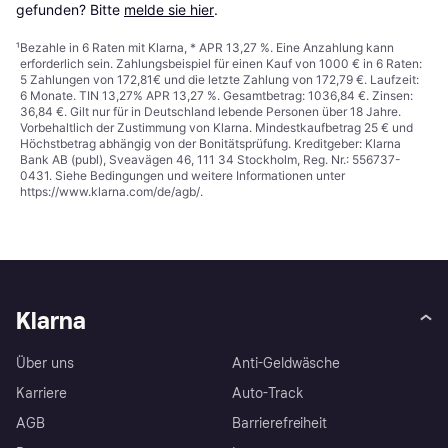
gefunden? Bitte 
melde sie hier
.
¹
Bezahle in 6 Raten mit Klarna, * APR 13,27 %. Eine Anzahlung kann
erforderlich sein. Zahlungsbeispiel für einen Kauf von 1000 € in 6 Raten:
5 Zahlungen von 172,81€ und die letzte Zahlung von 172,79 €. Laufzeit:
6 Monate. TIN 13,27% APR 13,27 %. Gesamtbetrag: 1036,84 €. Zinsen:
36,84 €. Gilt nur für in Deutschland lebende Personen über 18 Jahre.
Vorbehaltlich der Zustimmung von Klarna. Mindestkaufbetrag 25 € und
Höchstbetrag abhängig von der Bonitätsprüfung. Kreditgeber: Klarna
Bank AB (publ), Sveavägen 46, 111 34 Stockholm, Reg. Nr.: 556737-
0431. Siehe Bedingungen und weitere Informationen unter
https://www.klarna.com/de/agb/
.
Klarna
Über uns
Anti-Geldwäsche
Karriere
Auto-Track
AGB
Barrierefreiheit