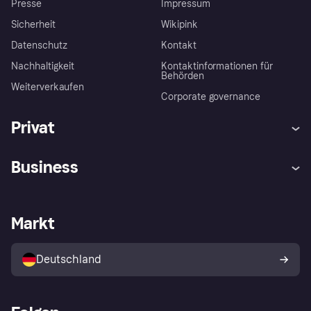
Presse
Impressum
Sicherheit
Wikipink
Datenschutz
Kontakt
Nachhaltigkeit
Kontaktinformationen für
Behörden
Weiterverkaufen
Corporate governance
Privat
Hilfe
Beschwerden
Business
Einloggen
Sicher shoppen mit Klarna
Händlersupport
Entwicklerseite
Mit Klarna einkaufen
Festgeld
Händlerportal
Betriebsstatus
Markt
Klarna App
Datenschutzeinstellungen
Mit Klarna verkaufen
Plattformen und Partner
Shops entdecken
Dein Widerrufsrecht
Deutschland
Käuferschutzrichtlinie