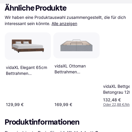
Ähnliche Produkte
Wir haben eine Produktauswahl zusammengestellt, die für dich 
interessant sein könnte.
Alle anzeigen
vidaXL Ottoman
vidaXL Elegant 65cm
Bettrahmen
Bettrahmen
120x203cm
120x200cm
vidaXL Bettges
Betongrau 12
cm Grau Weiß 
132,48 €
Bettrahmen
129,99 €
169,99 €
Oder 22,88 €/Mon
48.4x79.9cm
Produktinformationen