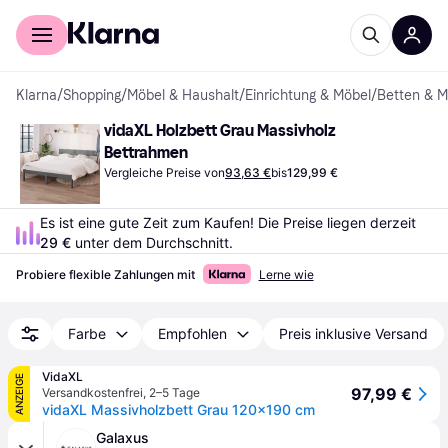
Für Shopper
Für Händler
Klarna
/
Shopping
/
Möbel & Haushalt
/
Einrichtung & Möbel
/
Betten & M
vidaXL Holzbett Grau Massivholz 
Bettrahmen
Vergleiche Preise von
93,63 €
bis
129,99 €
Es ist eine gute Zeit zum Kaufen! Die Preise liegen derzeit 
29 €
 unter dem Durchschnitt.
Probiere flexible Zahlungen mit
Lerne wie
Farbe
Empfohlen
Preis inklusive Versand
VidaXL
ANZEIGE
97,99 €
Versandkostenfrei
,
2–5 Tage
vidaXL Massivholzbett Grau 120x190 cm
Galaxus