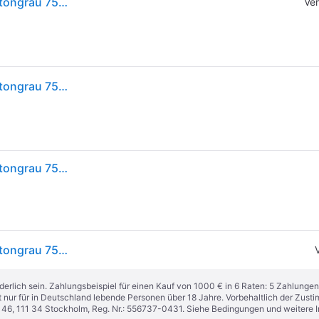
vidaXL Tagesbett mit Schubladen ohne Matratze Betongrau 75x190 cm
Ver
vidaXL Tagesbett mit Schubladen ohne Matratze Betongrau 75x190 cm
vidaXL Tagesbett mit Schubladen ohne Matratze Betongrau 75x190 cm
vidaXL Tagesbett mit Schubladen ohne Matratze Betongrau 75x190 cm 3280863
derlich sein. Zahlungsbeispiel für einen Kauf von 1000 € in 6 Raten: 5 Zahlungen
t nur für in Deutschland lebende Personen über 18 Jahre. Vorbehaltlich der Zu
n 46, 111 34 Stockholm, Reg. Nr.: 556737-0431. Siehe Bedingungen und weitere 