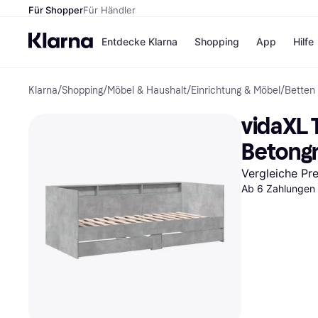
Für Shopper
Für Händler
Entdecke Klarna
Shopping
App
Hilfe
Klarna
/
Shopping
/
Möbel & Haushalt
/
Einrichtung & Möbel
/
Betten
Zahlungsmethoden
Shops
Zahlungsmethoden
Kaufla
vidaXL 
Sofort bezahlen
eBay
Bezahle in 3
Temu
Betongr
Teilzahlungen
Samsu
Bezahle in bis zu 30
SHEIN
Vergleiche Pr
Tagen
Ab 6 Zahlungen 
Ratenzahlung
Alle Shops