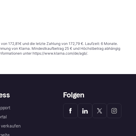
 von 172,81€ und die letzte Zahlung von 172,79 €. Laufzeit: 6 Monate.
stimmung von Klarna. Mindestkaufbetrag 25 € und Höchstbetrag abhängig
Informationen unter
https://www.klarna.com/de/agb/
.
ess
Folgen
pport
rtal
a verkaufen
rseite