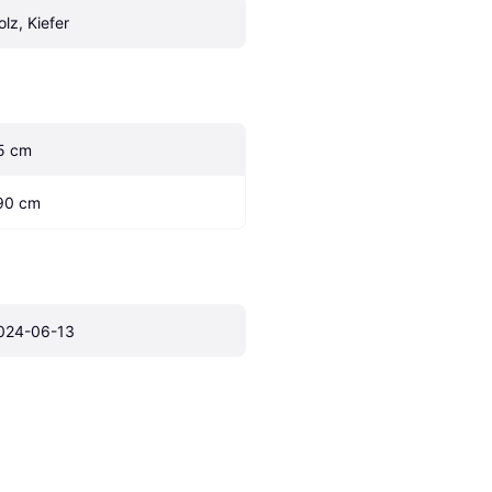
olz, Kiefer
5 cm
90 cm
024-06-13