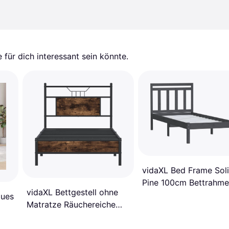
für dich interessant sein könnte.
vidaXL Bed Frame Sol
Pine 100cm Bettrahm
vidaXL Bettgestell ohne
75X190cm
aues
Matratze Räuchereiche
75x190 cm Holzwerkstoff