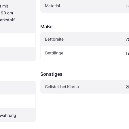
Material
 mit 
H
190 cm 
rkstoff 
Maße
Bettbreite
7
Bettlänge
1
Sonstiges
Gelistet bei Klarna
2
ewahrung