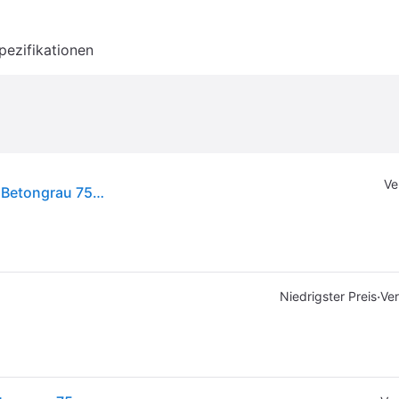
pezifikationen
Ve
vidaXL Tagesbett mit Schubladen ohne Matratze Betongrau 75x190 cm
·
Niedrigster Preis
Ver