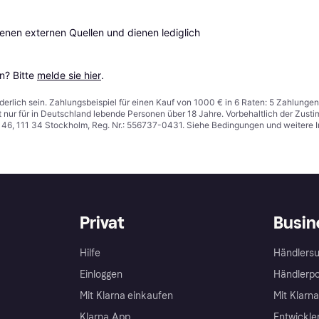
en externen Quellen und dienen lediglich 
? Bitte 
melde sie hier
.
derlich sein. Zahlungsbeispiel für einen Kauf von 1000 € in 6 Raten: 5 Zahlungen
t nur für in Deutschland lebende Personen über 18 Jahre. Vorbehaltlich der Zu
n 46, 111 34 Stockholm, Reg. Nr.: 556737-0431. Siehe Bedingungen und weitere 
Privat
Busin
Hilfe
Händlersu
Einloggen
Händlerpo
Mit Klarna einkaufen
Mit Klarn
Klarna App
Entwickle