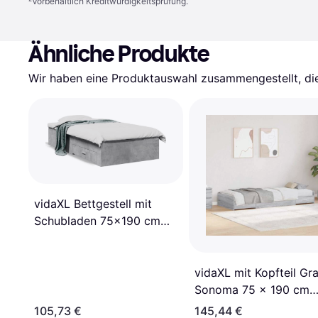
²
Vorbehaltlich Kreditwürdigkeitsprüfung.
Ähnliche Produkte
Wir haben eine Produktauswahl zusammengestellt, die 
vidaXL Bettgestell mit
Schubladen 75x190 cm
Holzwerkstoff Bettrahmen
vidaXL mit Kopfteil Gr
Sonoma 75 x 190 cm
Bettrahmen
105,73 €
145,44 €