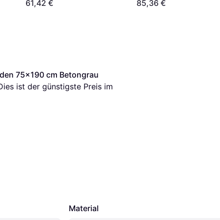
Bettrahmen
61,42 €
85,36 €
aden 75x190 cm Betongrau 
Dies ist der günstigste Preis im 
Material