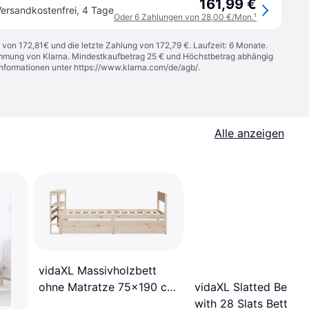
161,99 €
ersandkostenfrei
,
4 Tage
Oder 6 Zahlungen von 28,00 €/Mon.
¹
 von 172,81€ und die letzte Zahlung von 172,79 €. Laufzeit: 6 Monate.
stimmung von Klarna. Mindestkaufbetrag 25 € und Höchstbetrag abhängig
Informationen unter
https://www.klarna.com/de/agb/
.
Alle anzeigen
vidaXL Massivholzbett
ohne Matratze 75x190 cm
vidaXL Slatted Bed B
Bettrahmen
with 28 Slats Bettra