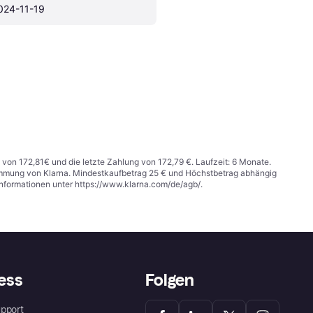
024-11-19
 von 172,81€ und die letzte Zahlung von 172,79 €. Laufzeit: 6 Monate.
stimmung von Klarna. Mindestkaufbetrag 25 € und Höchstbetrag abhängig
Informationen unter
https://www.klarna.com/de/agb/
.
ess
Folgen
pport