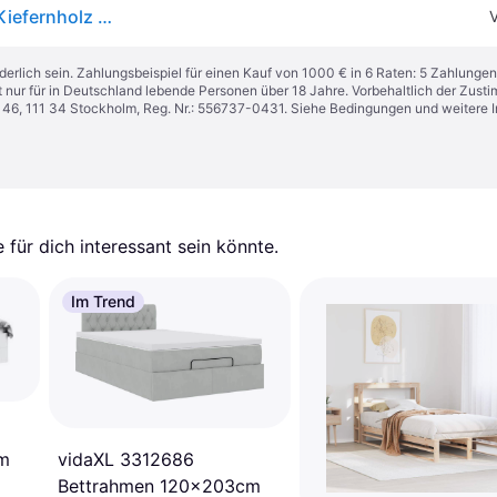
vidaXL Massivholzbett ohne Matratze 120x190 cm Kiefernholz 3305788
V
derlich sein. Zahlungsbeispiel für einen Kauf von 1000 € in 6 Raten: 5 Zahlungen
t nur für in Deutschland lebende Personen über 18 Jahre. Vorbehaltlich der Zu
n 46, 111 34 Stockholm, Reg. Nr.: 556737-0431. Siehe Bedingungen und weitere 
für dich interessant sein könnte.
Im Trend
vidaXL 3312686
m
Bettrahmen 120x203cm