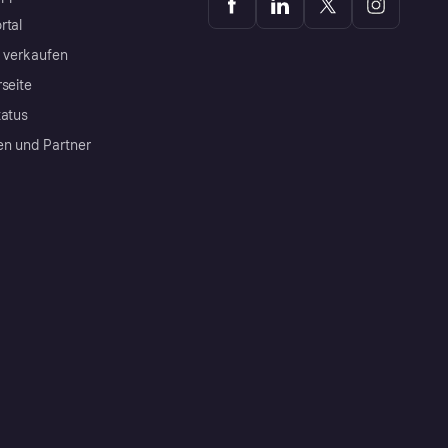
rtal
a verkaufen
rseite
tatus
en und Partner