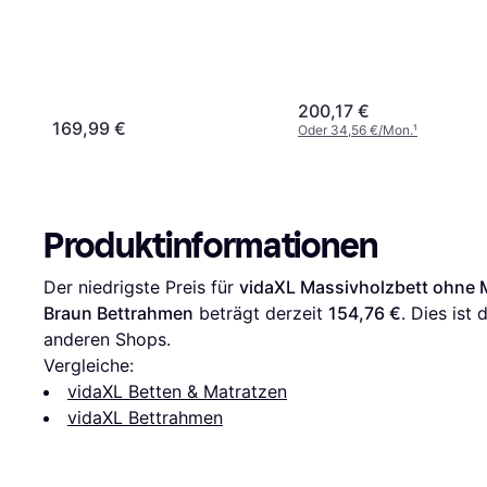
200,17 €
169,99 €
Oder 34,56 €/Mon.
¹
Produktinformationen
Der niedrigste Preis für 
vidaXL Massivholzbett ohne M
Braun Bettrahmen
 beträgt derzeit 
154,76 €
. Dies ist
anderen Shops.
Vergleiche:
vidaXL Betten & Matratzen
vidaXL Bettrahmen