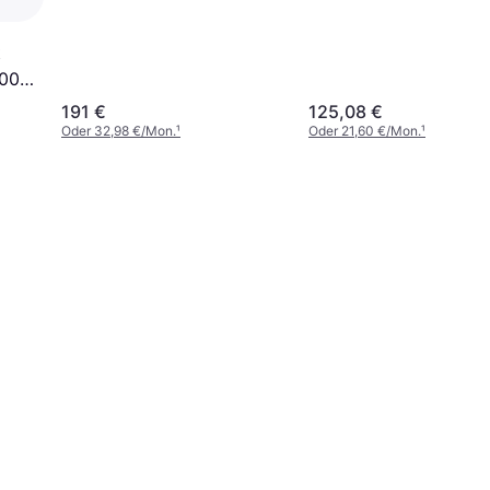
120X200cm
t
200
191 €
125,08 €
Oder 32,98 €/Mon.
¹
Oder 21,60 €/Mon.
¹