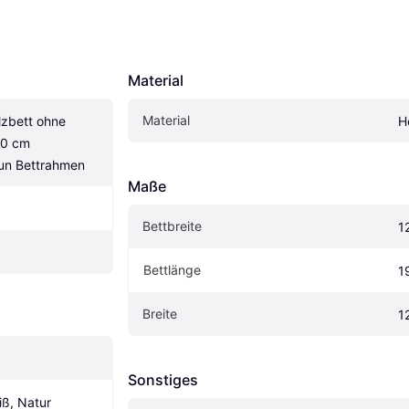
Material
Material
zbett ohne 
H
0 cm 
aun Bettrahmen
Maße
Bettbreite
1
Bettlänge
1
Breite
1
Sonstiges
iß, Natur