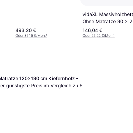
vidaXL Massivholzbet
Ohne Matratze 90 x 
cm Bettrahmen
493,20 €
146,04 €
Oder 85,15 €/Mon.
¹
Oder 25,22 €/Mon.
¹
atratze 120x190 cm Kiefernholz - 
 der günstigste Preis im Vergleich zu 
6