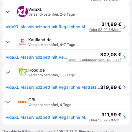
VidaXL
Versandkostenfrei
,
2–5 Tage
311,99 €
vidaXL Massivholzbett mit Regal ohne Matratze Weiß 75x190 cm Kiefer
Oder 53,92 €/Mon.
¹
Kaufland.de
Versandkostenfrei
,
4–7 Tage
307,08 €
vidaXL Massivholzbett mit Regal ohne Matratze Weiß 75x190 cm Kiefer
Oder 3 Zahlungen von 102,36 €
²
Hood.de
Versandkostenfrei
,
1–3 Tage
319,99 €
vidaXL Massivholzbett mit Regal ohne Matratze Weiß 75x190 cm Kiefer
OBI
Versandkostenfrei
,
4 Tage
311,99 €
vidaXL Massivholzbett mit Regal ohne Matratze Weiß 75x190 cm Kiefer 3308985
Oder 53,92 €/Mon.
¹
¹
Bezahle in 6 Raten mit Klarna, * APR 13,27 %. Eine Anzahlung kann