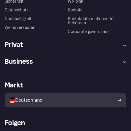
Sicherheit
Wikipink
Datenschutz
Kontakt
Nachhaltigkeit
Kontaktinformationen für
Behörden
Weiterverkaufen
Corporate governance
Privat
Hilfe
Beschwerden
Business
Einloggen
Sicher shoppen mit Klarna
Händlersupport
Entwicklerseite
Mit Klarna einkaufen
Festgeld
Händlerportal
Betriebsstatus
Markt
Klarna App
Datenschutzeinstellungen
Mit Klarna verkaufen
Plattformen und Partner
Shops entdecken
Dein Widerrufsrecht
Deutschland
Käuferschutzrichtlinie
Folgen