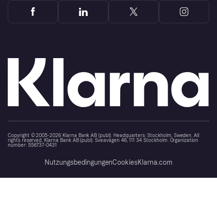
Copyright © 2005-2026 Klarna Bank AB (publ). Headquarters: Stockholm, Sweden. All
rights reserved. Klarna Bank AB (publ). Sveavägen 46, 111 34 Stockholm. Organization
number: 556737-0431
Nutzungsbedingungen
Cookies
Klarna.com