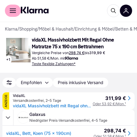
Für Shopper
Für Händler
Klarna
/
Shopping
/
Möbel & Haushalt
/
Einrichtung & Möbel
/
Betten & M
vidaXL Massivholzbett Mit Regal Ohne 
Matratze 75 x 190 cm Bettrahmen
Vergleiche Preise von
298,74 €
bis
319,99 €
Ab 51,58 €/Mon. mit
+
1
Teste flexible Zahlungen*
Empfohlen
Preis inklusive Versand
VidaXL
ANZEIGE
311,99 €
Versandkostenfrei
,
2–5 Tage
Oder 53,92 €/Mon.
¹
vidaXL Massivholzbett mit Regal ohne Matratze Weiß 75x190 cm Kiefer
Galaxus
·
Niedrigster Preis
Versandkostenfrei
,
4–5 Tage
298,74 €
vidaXL, Bett, Koen (75 x 190cm)
Oder 51,58 €/Mon.
¹