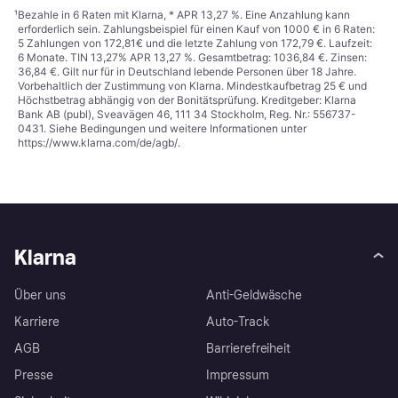
¹
Bezahle in 6 Raten mit Klarna, * APR 13,27 %. Eine Anzahlung kann
erforderlich sein. Zahlungsbeispiel für einen Kauf von 1000 € in 6 Raten:
5 Zahlungen von 172,81€ und die letzte Zahlung von 172,79 €. Laufzeit:
6 Monate. TIN 13,27% APR 13,27 %. Gesamtbetrag: 1036,84 €. Zinsen:
36,84 €. Gilt nur für in Deutschland lebende Personen über 18 Jahre.
Vorbehaltlich der Zustimmung von Klarna. Mindestkaufbetrag 25 € und
Höchstbetrag abhängig von der Bonitätsprüfung. Kreditgeber: Klarna
Bank AB (publ), Sveavägen 46, 111 34 Stockholm, Reg. Nr.: 556737-
0431. Siehe Bedingungen und weitere Informationen unter
https://www.klarna.com/de/agb/
.
Klarna
Über uns
Anti-Geldwäsche
Karriere
Auto-Track
AGB
Barrierefreiheit
Presse
Impressum