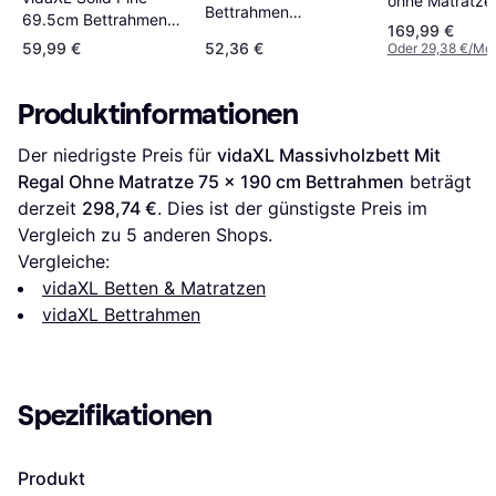
ohne Matratze
Bettrahmen
69.5cm Bettrahmen
75x190 cm
169,99 €
75x190cm
75x190cm
Kiefernholz
59,99 €
52,36 €
Oder 29,38 €/Mo
Bettrahmen
Produktinformationen
Der niedrigste Preis für 
vidaXL Massivholzbett Mit 
Regal Ohne Matratze 75 x 190 cm Bettrahmen
 beträgt 
derzeit 
298,74 €
. Dies ist der günstigste Preis im 
Vergleich zu 
5
 anderen Shops.
Vergleiche:
vidaXL Betten & Matratzen
vidaXL Bettrahmen
Spezifikationen
Produkt