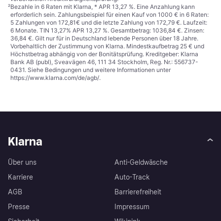
²
Bezahle in 6 Raten mit Klarna, * APR 13,27 %. Eine Anzahlung kann
erforderlich sein. Zahlungsbeispiel für einen Kauf von 1000 € in 6 Raten:
5 Zahlungen von 172,81€ und die letzte Zahlung von 172,79 €. Laufzeit:
6 Monate. TIN 13,27% APR 13,27 %. Gesamtbetrag: 1036,84 €. Zinsen:
36,84 €. Gilt nur für in Deutschland lebende Personen über 18 Jahre.
Vorbehaltlich der Zustimmung von Klarna. Mindestkaufbetrag 25 € und
Höchstbetrag abhängig von der Bonitätsprüfung. Kreditgeber: Klarna
Bank AB (publ), Sveavägen 46, 111 34 Stockholm, Reg. Nr.: 556737-
0431. Siehe Bedingungen und weitere Informationen unter
https://www.klarna.com/de/agb/
.
Klarna
Über uns
Anti-Geldwäsche
Karriere
Auto-Track
AGB
Barrierefreiheit
Presse
Impressum