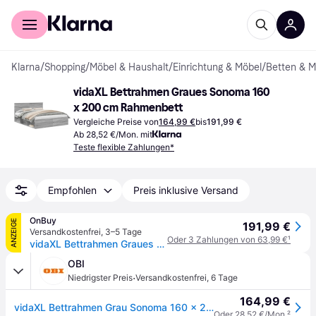
Für Shopper
Für Händler
Klarna
/
Shopping
/
Möbel & Haushalt
/
Einrichtung & Möbel
/
Betten & M
vidaXL Bettrahmen Graues Sonoma 160 
x 200 cm Rahmenbett
Vergleiche Preise von
164,99 €
bis
191,99 €
Ab 28,52 €/Mon. mit
Teste flexible Zahlungen*
Empfohlen
Preis inklusive Versand
OnBuy
ANZEIGE
191,99 €
Versandkostenfrei
,
3–5 Tage
Oder 3 Zahlungen von 63,99 €
¹
vidaXL Bettrahmen Graues Sonoma 160 x 200 cm Massives Kiefernholz
OBI
·
Niedrigster Preis
Versandkostenfrei
,
6 Tage
164,99 €
vidaXL Bettrahmen Grau Sonoma 160 x 200 cm Massives Kiefernholz 3410578
Oder 28,52 €/Mon.
²