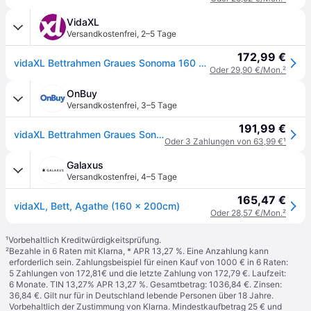
VidaXL
Versandkostenfrei
,
2–5 Tage
172,99 €
vidaXL Bettrahmen Graues Sonoma 160 x 200 cm Massives Kiefernholz
Oder 29,90 €/Mon.
²
OnBuy
Versandkostenfrei
,
3–5 Tage
191,99 €
vidaXL Bettrahmen Graues Sonoma 160 x 200 cm Massives Kiefernholz
Oder 3 Zahlungen von 63,99 €
¹
Galaxus
Versandkostenfrei
,
4–5 Tage
165,47 €
vidaXL, Bett, Agathe (160 x 200cm)
Oder 28,57 €/Mon.
²
¹
Vorbehaltlich Kreditwürdigkeitsprüfung.
²
Bezahle in 6 Raten mit Klarna, * APR 13,27 %. Eine Anzahlung kann
erforderlich sein. Zahlungsbeispiel für einen Kauf von 1000 € in 6 Raten:
5 Zahlungen von 172,81€ und die letzte Zahlung von 172,79 €. Laufzeit:
6 Monate. TIN 13,27% APR 13,27 %. Gesamtbetrag: 1036,84 €. Zinsen:
36,84 €. Gilt nur für in Deutschland lebende Personen über 18 Jahre.
Vorbehaltlich der Zustimmung von Klarna. Mindestkaufbetrag 25 € und