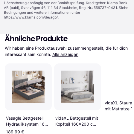
Höchstbetrag abhängig von der Bonitätsprüfung. Kreditgeber: Klarna Bank
AB (publ), Sveavägen 46, 111 34 Stockholm, Reg. Nr.: 556737-0431. Siehe
Bedingungen und weitere Informationen unter
https://www.klarna.com/de/agb/
.
Ähnliche Produkte
Wir haben eine Produktauswahl zusammengestellt, die für dich 
interessant sein könnte.
Alle anzeigen
vidaXL Staura
mit Matratze 
160 x 200 cm
Vasagle Bettgestell
vidaXL Bettgestell mit
Polyester Rah
Hydrauliksystem 160
Kopfteil 160x200 cm
x 200 cm Rahmenbett
Grau Rahmenbett
189,99 €