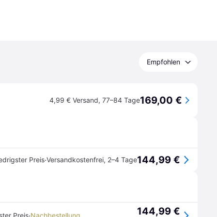
Empfohlen
169,00 €
4,99 € Versand
,
77–84 Tage
144,99 €
·
edrigster Preis
Versandkostenfrei
,
2–4 Tage
144,99 €
·
ster Preis
Nachbestellung