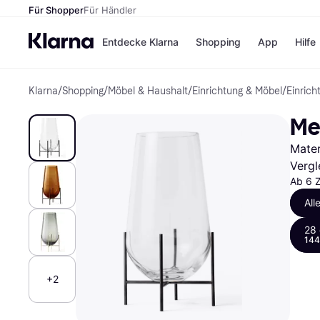
Für Shopper
Für Händler
Entdecke Klarna
Shopping
App
Hilfe
Klarna
/
Shopping
/
Möbel & Haushalt
/
Einrichtung & Möbel
/
Einrich
Zahlungsmethoden
Shops
Zahlungsmethoden
Kaufla
Me
Sofort bezahlen
eBay
Bezahle in 3
Temu
Mater
Teilzahlungen
Samsu
Bezahle in bis zu 30
SHEIN
Vergl
Tagen
Ab 6 
Ratenzahlung
All
Alle Shops
28
144
+2