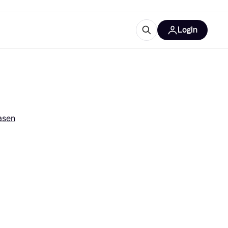
Login
Weitere Informationen
sstattung
M
Was ist Klarna?
Artikel
asen
tegorien