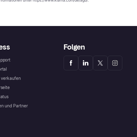
Informationen unter
https://www.klarna.com/de/agb/
.
ess
Folgen
pport
rtal
a verkaufen
rseite
tatus
en und Partner