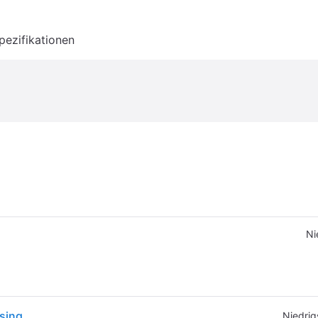
pezifikationen
Ni
sing
Niedrig