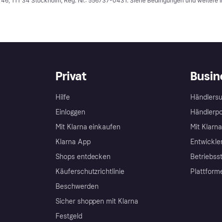
n 46, 111 34 Stockholm, Reg. Nr.: 556737-0431. Siehe Bedingungen und weitere 
Privat
Busin
Hilfe
Händlersu
Einloggen
Händlerpo
Mit Klarna einkaufen
Mit Klarn
Klarna App
Entwickle
Shops entdecken
Betriebss
Käuferschutzrichtlinie
Plattform
Beschwerden
Sicher shoppen mit Klarna
Festgeld