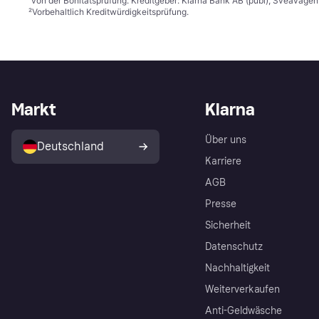
von der Bonitätsprüfung. Kreditgeber: Klarna Bank AB (publ), Sveaväge
²
Vorbehaltlich Kreditwürdigkeitsprüfung.
Markt
Klarna
Über uns
Deutschland
Karriere
AGB
Presse
Sicherheit
Datenschutz
Nachhaltigkeit
Weiterverkaufen
Anti-Geldwäsche