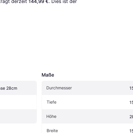
trägt derzeit 
144,99 €
. Dies ist der 
Maße
Durchmesser
ase 28cm
1
Tiefe
1
Höhe
2
Breite
1