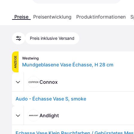
Preise
Preisentwicklung
Produktinformationen
S
Preis inklusive Versand
ANZEIGE
Westwing
Mundgeblasene Vase Échasse, H 28 cm
Connox
Audo - Échasse Vase S, smoke
Andlight
Echasse Vase Klein Rauchfarben / Gebürstetes Mes