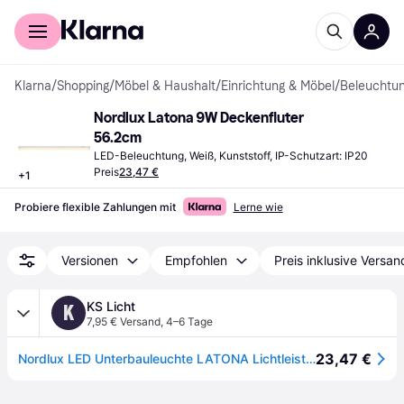
Für Shopper
Für Händler
Klarna
/
Shopping
/
Möbel & Haushalt
/
Einrichtung & Möbel
/
Beleuchtu
Nordlux Latona 9W Deckenfluter 
56.2cm
LED-Beleuchtung, Weiß, Kunststoff, IP-Schutzart: IP20
Preis
23,47 €
+
1
Probiere flexible Zahlungen mit
Lerne wie
Versionen
Empfohlen
Preis inklusive Versan
KS Licht
K
7,95 € Versand
,
4–6 Tage
23,47 €
Nordlux LED Unterbauleuchte LATONA Lichtleiste, 3000/4000K, weiß, 2-Stufen-Moodmaker, 56,2cm, 9W, 730lm NORD-47426101