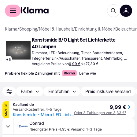
Für Shopper
Für Händler
Klarna
/
Shopping
/
Möbel & Haushalt
/
Einrichtung & Möbel
/
Beleuchtu
Konstsmide B/O Light Set Lichterkette 
40 Lampen
Dimmbar, LED-Beleuchtung, Timer, Batteriebetrieben, 
Integrierter Ein-/Ausschalter, Transparent, Mehrfarbig, 
+
5
Kupfer, Weiß, Schwarz, Gelb, Orange, Messing, Braun, 
Vergleiche Preise von
6,99 €
bis
27,30 €
Gold, Silber, Metall, Messing, Kunststoff, IP-Schutzart: 
Probiere flexible Zahlungen mit
Lerne wie
IP20, IP65
Farbe
Empfohlen
Preis inklusive Versand
Kaufland.de
ANZEIGE
9,99 €
Versandkostenfrei
,
4–5 Tage
Oder 3 Zahlungen von 3,33 €
¹
Konstsmide - Micro LED Lichterkette, 6h Timer, 40 warm weiße Dioden, batteriebetrieben, Innen, messingfarbener Draht; 1461-180
Conrad
·
Niedrigster Preis
4,95 € Versand
,
1–3 Tage