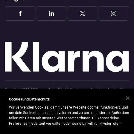
Copyright © 2005-2026 Klarna Bank AB (publ). Headquarters: Stockholm, Sweden. All
rights reserved. Klarna Bank AB (publ). Sveavägen 46, 111 34 Stockholm. Organization
number: 556737-0431
Cookies und Datenschutz
Nutzungsbedingungen
Cookies
Klarna.com
Wir verwenden Cookies, damit unsere Website optimal funktioniert, und
um dein Surfverhalten zu analysieren und zu personalisieren. Außerdem
teilen wir Daten mit unseren Werbepartner:innen. Du kannst deine
Präferenzen jederzeit verwalten oder deine Einwilligung widerrufen.