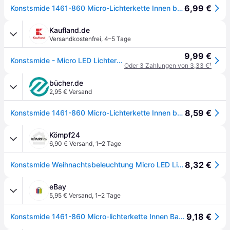
6,99 €
Konstsmide 1461-860 Micro-Lichterkette Innen batteriebetrieben Anzahl Leuchtmittel 40 LED Bernstein Beleuchtete Länge: 3.90 m
Kaufland.de
Versandkostenfrei
,
4–5 Tage
9,99 €
Konstsmide - Micro LED Lichterkette, 6h Timer, 40 warm weiße Dioden, batteriebetrieben, Innen, messingfarbener Draht; 1461-180
Oder 3 Zahlungen von 3,33 €
¹
bücher.de
2,95 € Versand
8,59 €
Konstsmide 1461-860 Micro-Lichterkette Innen batteriebetrieben Anzahl Leuchtmittel 40 LED Bernstein Beleuchtete Länge: 3.90 m
Kömpf24
6,90 € Versand
,
1–2 Tage
8,32 €
Konstsmide Weihnachtsbeleuchtung Micro LED Lichterkette silberfarben Draht
eBay
5,95 € Versand
,
1–2 Tage
9,18 €
Konstsmide 1461-860 Micro-lichterkette Innen Batteriebetrieben Anzahl Leuch...