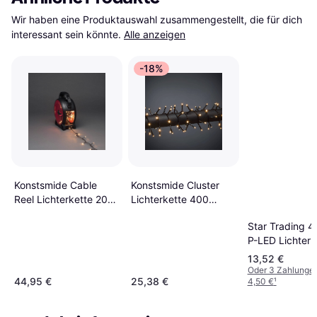
Wir haben eine Produktauswahl zusammengestellt, die für dich 
interessant sein könnte.
Alle anzeigen
-18%
Konstsmide Cable
Konstsmide Cluster
Reel Lichterkette 200
Lichterkette 400
Lampen
Lampen
Star Trading 4
P-LED Lichterk
Lampen
13,52 €
Oder 3 Zahlunge
44,95 €
25,38 €
4,50 €
¹