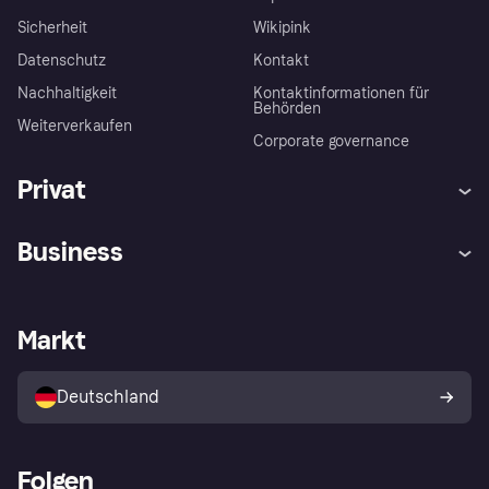
Sicherheit
Wikipink
Datenschutz
Kontakt
Nachhaltigkeit
Kontaktinformationen für
Behörden
Weiterverkaufen
Corporate governance
Privat
Hilfe
Beschwerden
Business
Einloggen
Sicher shoppen mit Klarna
Händlersupport
Entwicklerseite
Mit Klarna einkaufen
Festgeld
Händlerportal
Betriebsstatus
Markt
Klarna App
Datenschutzeinstellungen
Mit Klarna verkaufen
Plattformen und Partner
Shops entdecken
Dein Widerrufsrecht
Deutschland
Käuferschutzrichtlinie
Folgen