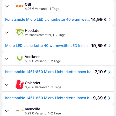
OBI
4,95 € Versand
,
11 Tage
14,99 €
Konstsmide Micro LED Lichterkette 40 warmweiße LEDs kupferfarbener Draht innen
Hood.de
Versandkostenfrei
,
1–2 Tage
19,59 €
Micro LED Licherkette 40 warmweiße LED Innen Batteriebetrieben 4xAA 1461-160
Voelkner
5,95 € Versand
,
1–2 Tage
7,10 €
Konstsmide 1461-860 Micro-Lichterkette Innen batteriebetrieben Anzahl Leuchtmittel 40 LED Bernstein Beleuchtete Länge: 3.90m
Osiander
3,95 € Versand
,
1–3 Tage
9,39 €
Konstsmide 1461-860 Micro-Lichterkette Innen batteriebetrieben Anzahl Leuchtmittel 40 LED Bernstein Beleuchtete Länge: 3.90 m
memolife
5,99 € Versand
,
1–2 Tage