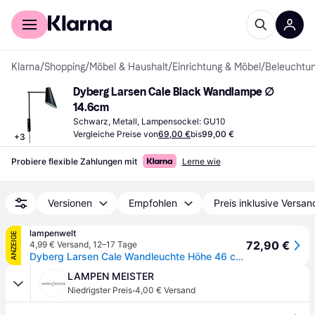
Für Shopper
Für Händler
Klarna
/
Shopping
/
Möbel & Haushalt
/
Einrichtung & Möbel
/
Beleuchtu
Dyberg Larsen Cale Black Wandlampe ∅ 
14.6cm
Schwarz, Metall, Lampensockel: GU10
Vergleiche Preise von
69,00 €
bis
99,00 €
+
3
Probiere flexible Zahlungen mit
Lerne wie
Versionen
Empfohlen
Preis inklusive Versan
lampenwelt
ANZEIGE
72,90 €
4,99 € Versand
,
12–17 Tage
Dyberg Larsen Cale Wandleuchte Höhe 46 cm schwarz
LAMPEN MEISTER
·
Niedrigster Preis
4,00 € Versand