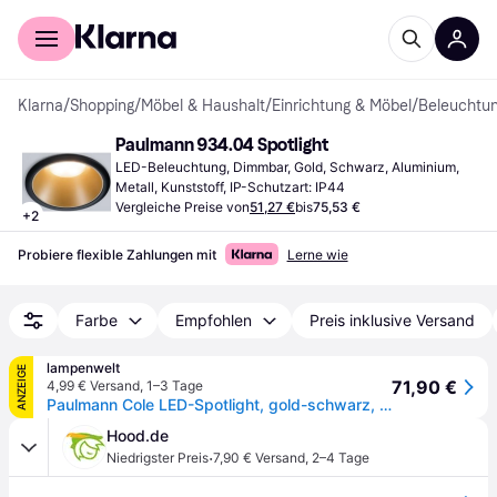
Für Shopper
Für Händler
Klarna
/
Shopping
/
Möbel & Haushalt
/
Einrichtung & Möbel
/
Beleuchtu
Paulmann 934.04 Spotlight
LED-Beleuchtung, Dimmbar, Gold, Schwarz, Aluminium, 
Metall, Kunststoff, IP-Schutzart: IP44
Vergleiche Preise von
51,27 €
bis
75,53 €
+
2
Probiere flexible Zahlungen mit
Lerne wie
Farbe
Empfohlen
Preis inklusive Versand
lampenwelt
ANZEIGE
71,90 €
4,99 € Versand
,
1–3 Tage
Paulmann Cole LED-Spotlight, gold-schwarz, 3er-Set
Hood.de
·
Niedrigster Preis
7,90 € Versand
,
2–4 Tage