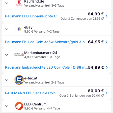
Kaufland.de
Versandkostenfrei
,
3–5 Tage
64,99 €
Paulmann LED Einbauleuchte Cole 3er-Set
Oder 3 Zahlungen von 21,66 €
¹
eBay
5,90 € Versand
,
1–2 Tage
64,95 €
Paulmann Ebl Led Cole 3x6w Schwarz/gold 3-step Dim Per Lichtschalter Ip44 2700k
Markenbaumarkt24
4,90 € Versand
,
1–3 Tage
54,99 €
Paulmann Einbauleuchte LED Coin Cole | Ø 88 mm | Deckenlampe Badezimmer | IP44 | 3-Stufen-dimmbar
e-tec.at
Versandkostenfrei
,
2–3 Tage
60,00 €
PAULMANN EBL Set Cole Coin 3StepDim rd starr LED 3x6,5W 2700K 230V schwarz/gold matt/Kst
Oder 3 Zahlungen von 20,00 €
¹
LED-Centrum
5,90 € Versand
,
4–7 Tage