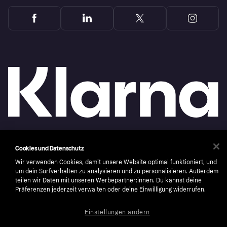
Copyright © 2005-2026 Klarna Bank AB (publ). Headquarters: Stockholm, Sweden. All
Cookies und Datenschutz
rights reserved. Klarna Bank AB (publ). Sveavägen 46, 111 34 Stockholm. Organization
number: 556737-0431
Wir verwenden Cookies, damit unsere Website optimal funktioniert, und
um dein Surfverhalten zu analysieren und zu personalisieren. Außerdem
Nutzungsbedingungen
Cookies
Klarna.com
teilen wir Daten mit unseren Werbepartner:innen. Du kannst deine
Präferenzen jederzeit verwalten oder deine Einwilligung widerrufen.
Einstellungen ändern