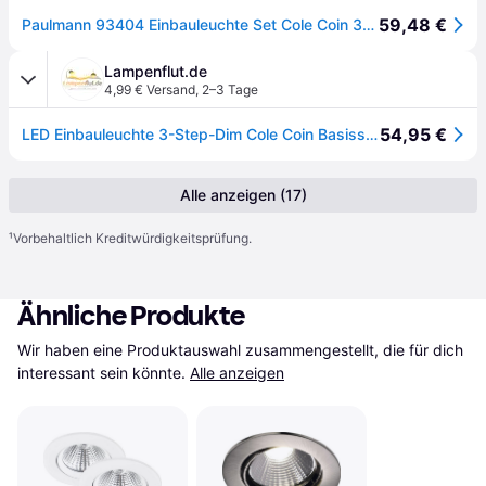
59,48 €
Paulmann 93404 Einbauleuchte Set Cole Coin 3StepDim rd starr LED 3x6.5W 2700K schwarz/gold
Lampenflut.de
4,99 € Versand
,
2–3 Tage
54,95 €
LED Einbauleuchte 3-Step-Dim Cole Coin Basisset IP44 rund 88mm Coin 3x6W 3x470lm 230V dimmbar 2700K Schwarz Gold matt
Alle anzeigen (17)
¹
Vorbehaltlich Kreditwürdigkeitsprüfung.
Ähnliche Produkte
Wir haben eine Produktauswahl zusammengestellt, die für dich 
interessant sein könnte.
Alle anzeigen