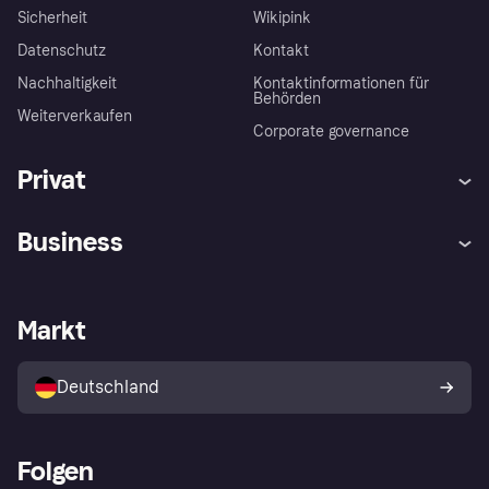
Sicherheit
Wikipink
Datenschutz
Kontakt
Nachhaltigkeit
Kontaktinformationen für
Behörden
Weiterverkaufen
Corporate governance
Privat
Hilfe
Beschwerden
Business
Einloggen
Sicher shoppen mit Klarna
Händlersupport
Entwicklerseite
Mit Klarna einkaufen
Festgeld
Händlerportal
Betriebsstatus
Markt
Klarna App
Datenschutzeinstellungen
Mit Klarna verkaufen
Plattformen und Partner
Shops entdecken
Dein Widerrufsrecht
Deutschland
Käuferschutzrichtlinie
Folgen