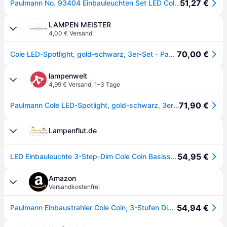
51,27 €
Paulmann No. 93404 Einbauleuchten Set LED Cole Gold Schwarz 3-Step dimmbar 2700K
LAMPEN MEISTER
4,00 € Versand
70,00 €
Cole LED-Spotlight, gold-schwarz, 3er-Set - Paulmann - Flurbereich - Modern - Metall - Einflammig
lampenwelt
4,99 € Versand
,
1–3 Tage
71,90 €
Paulmann Cole LED-Spotlight, gold-schwarz, 3er-Set
Lampenflut.de
54,95 €
LED Einbauleuchte 3-Step-Dim Cole Coin Basisset IP44 rund 88mm Coin...
Amazon
Versandkostenfrei
54,94 €
Paulmann Einbaustrahler Cole Coin, 3-Stufen Dimmbar, Ø 88mm, 3 x 6,5W, 470 lm, IP44 Spritzwasserschutz, 2700 Kelvin, Schwarz/Gold matt, Einbauleuchte