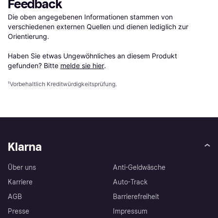
Feedback
Die oben angegebenen Informationen stammen von 
verschiedenen externen Quellen und dienen lediglich zur 
Orientierung.

Haben Sie etwas Ungewöhnliches an diesem Produkt 
gefunden? Bitte 
melde sie hier
.
¹
Vorbehaltlich Kreditwürdigkeitsprüfung.
Klarna
Über uns
Anti-Geldwäsche
Karriere
Auto-Track
AGB
Barrierefreiheit
Presse
Impressum